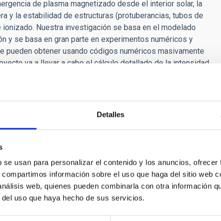
ergencia de plasma magnetizado desde el interior solar, la
a y la estabilidad de estructuras (protuberancias, tubos de
e ionizado. Nuestra investigación se basa en el modelado
ión y se basa en gran parte en experimentos numéricos y
e se pueden obtener usando códigos numéricos masivamente
oyecto va a llevar a cabo el cálculo detallado de la intensidad
es longitudes de onda. Con los resultados obtendremos
reales; de esta forma podremos dar apoyo al desarrollo de
para futuras misiones espaciales solares. Los espectros
undidad del potencial de líneas fotosféricas y
Detalles
 el efecto Hanle. El proyecto incluye la ampliación o
rrollo en el IAC: Mancha, un código multfluido de física de
porte radiativo NLTE para el cálculo de la intensidad y
s
 usar el código Bifrost, también de física de plasma y
b se usan para personalizar el contenido y los anuncios, ofrecer
do para modelar procesos físicos desde la zona de
s, compartimos información sobre el uso que haga del sitio web 
central del proyecto es el estudio de los muy diferentes
 análisis web, quienes pueden combinarla con otra información q
 la atmósfera solar. El plasma está parcialmente ionizado en
r del uso que haya hecho de sus servicios.
y aumento de disipación. Estos efectos pueden tener
la cromosfera y de objetos fotosféricos individuales, como