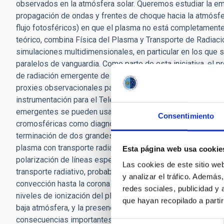
observados en la atmósfera solar. Queremos estudiar la em
propagación de ondas y frentes de choque hacia la atmósfer
flujo fotosféricos) en que el plasma no está completament
teórico, combina Física del Plasma y Transporte de Radiac
simulaciones multidimensionales, en particular en los qu
paralelos de vanguardia. Como parte de esta iniciativa, el pr
de radiación emergente de las cajas numéricas en diferent
proxies observacionales para comparar con observaciones 
instrumentación para el Telescopio Solar Europeo (EST) y 
emergentes se pueden usar también para un estudio en prof
Consentimiento
cromosféricas como diagnóstico, incluyendo aspectos NLTE y
terminación de dos grandes códigos computacionales en desa
plasma con transporte radiativo, y Porta, un código de trans
Esta página web usa cookie
polarización de líneas espectrales. Adicionalmente, vamos a
Las cookies de este sitio we
transporte radiativo, probablemente el código más avanza
y analizar el tráfico. Ademá
convección hasta la corona en el presente. Una componente 
redes sociales, publicidad y
niveles de ionización del plasma en los varios dominios de
que hayan recopilado a parti
baja atmósfera, y la presencia de neutros lleva a difusión 
consecuencias importantes en la estructura y evolución de 
Selección