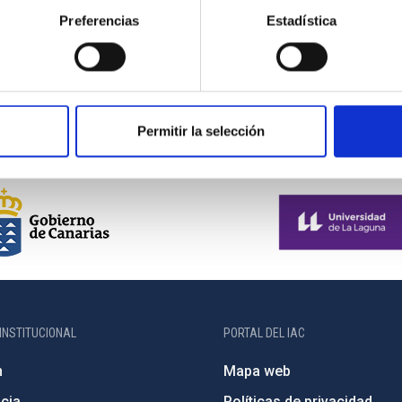
cambios en la comprensión teórica del calentamiento
Preferencias
Estadística
 espículas, y de la emergencia del plasma magnetizado desde
en un estadio temprano de desarrollo en la Física Solar: este
tema, no sólo por medio de estudios individuales, sino
o para tratar la ionización parcial del plasma.
Permitir la selección
INSTITUCIONAL
PORTAL DEL IAC
n
Mapa web
cia
Políticas de privacidad