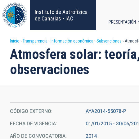
Pasar
al
Instituto de Astrofísica
contenido
de Canarias • IAC
PRESENTACIÓN
principal
Navega
Sobrescribir
Inicio
Transparencia
Información económica
Subvenciones
Atmosfer
principa
Atmosfera solar: teorí
enlaces
observaciones
de
ayuda
a
la
CÓDIGO EXTERNO
AYA2014-55078-P
FECHA DE VIGENCIA
01/01/2015 - 30/06/20
navegación
AÑO DE CONVOCATORIA
2014