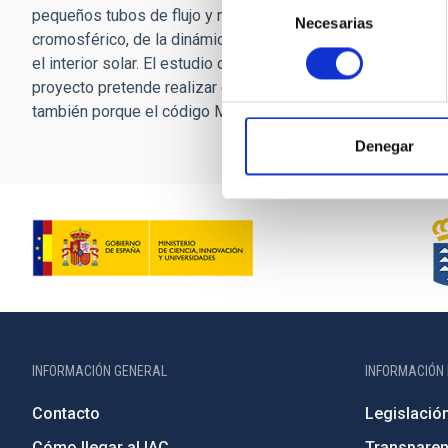
pequeños tubos de flujo y manchas solares. Contamos con 
Necesarias
de
cromosférico, de la dinámica de chorros, protuberancias y
consentimiento
el interior solar. El estudio de estos efectos se encuentra 
proyecto pretende realizar contribuciones básicas en este 
también porque el código Mancha está especialmente diseñad
Denegar
INFORMACIÓN GENERAL
INFORMACIÓN 
Contacto
Legislació
Cómo llegar al IAC
Transparen