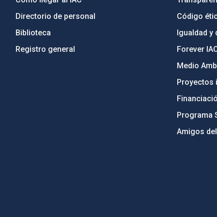
Directorio de personal
Código étic
Biblioteca
Igualdad y 
Registro general
Forever IA
Medio Ambi
Proyectos i
Financiaci
Programa 
Amigos del
PostFooter > Newsletter link