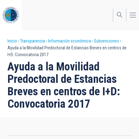
Pasar
al
contenido
principal
Sobrescribir
Inicio
Transparencia
Información económica
Subvenciones
Ayuda a la Movilidad Predoctoral de Estancias Breves en centros de
enlaces
I+D: Convocatoria 2017
de
Ayuda a la Movilidad
ayuda
Predoctoral de Estancias
a
Breves en centros de I+D:
la
Convocatoria 2017
navegación