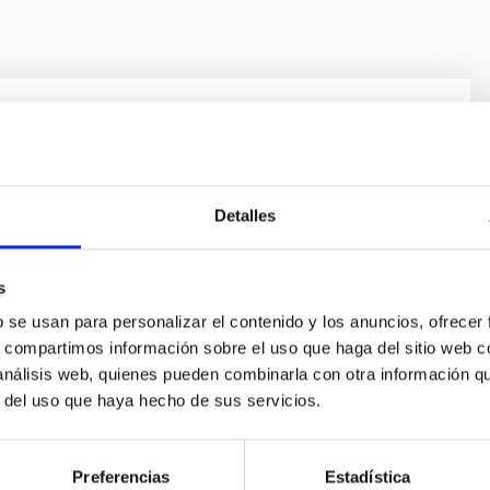
a Solar y Estelar y Búsqueda de
tas
 principales de este proyecto son: 1) estudiar la
Detalles
a dinámica del interior solar, 2) ampliar este estudio a
e estrellas y 3) buqueda de planetas extrasolares
s
todos fotométricos y su caracterización con
omplementaria (espectrometría). Para alcanzar el
b se usan para personalizar el contenido y los anuncios, ofrecer
o, utilizamos la
s, compartimos información sobre el uso que haga del sitio web 
 análisis web, quienes pueden combinarla con otra información q
hur
r del uso que haya hecho de sus servicios.
ón
Preferencias
Estadística