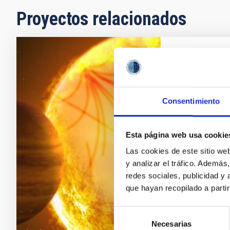
Proyectos relacionados
Sismologí
Exoplane
Los objetivos
Consentimiento
estructura y l
otros tipos d
Esta página web usa cookie
utilizando mé
información c
Las cookies de este sitio we
primer objetiv
y analizar el tráfico. Ademá
redes sociales, publicidad y
Savita
Mat
que hayan recopilado a parti
En ejecuci
Selección
Necesarias
de