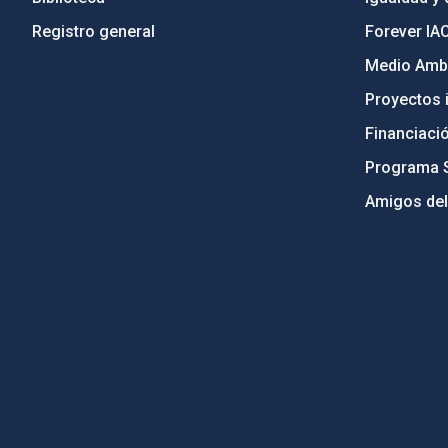
Registro general
Forever IA
Medio Ambi
Proyectos i
Financiaci
Programa 
Amigos del
PostFooter > Newsletter link