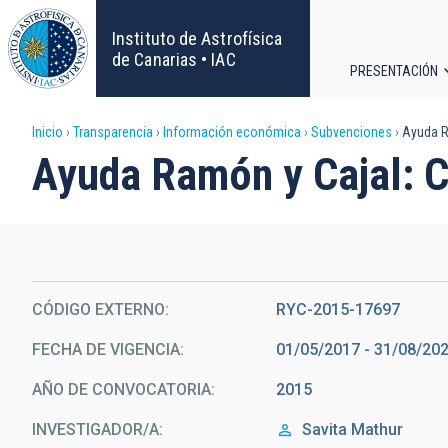
Pasar
al
Instituto de Astrofísica
contenido
de Canarias • IAC
PRESENTACIÓN
principal
Navega
Sobrescribir
Inicio
Transparencia
Información económica
Subvenciones
Ayuda R
principa
Ayuda Ramón y Cajal: 
enlaces
de
ayuda
CÓDIGO EXTERNO
RYC-2015-17697
a
FECHA DE VIGENCIA
01/05/2017 - 31/08/20
la
AÑO DE CONVOCATORIA
2015
navegación
INVESTIGADOR/A
Savita
Mathur