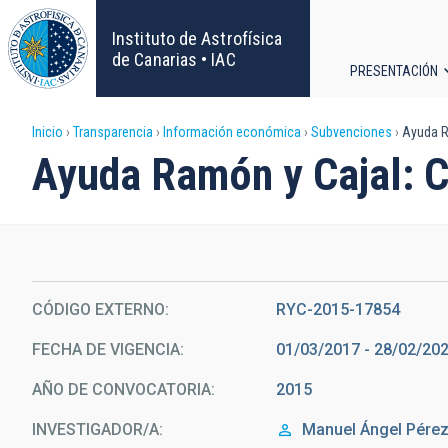
Pasar
al
Instituto de Astrofísica
contenido
de Canarias • IAC
PRESENTACIÓN
principal
Navega
Sobrescribir
Inicio
Transparencia
Información económica
Subvenciones
Ayuda R
principa
Ayuda Ramón y Cajal: 
enlaces
de
ayuda
CÓDIGO EXTERNO
RYC-2015-17854
a
FECHA DE VIGENCIA
01/03/2017 - 28/02/20
la
AÑO DE CONVOCATORIA
2015
navegación
INVESTIGADOR/A
Manuel Ángel
Pérez