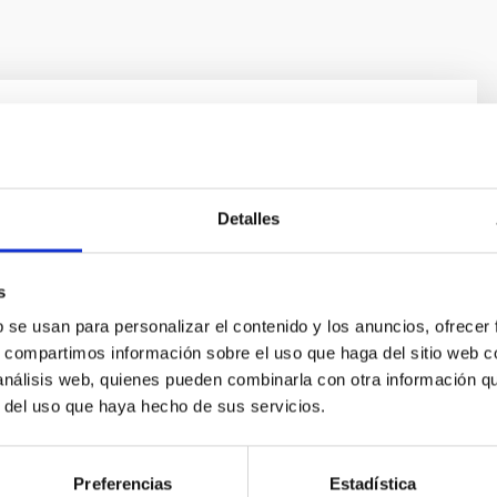
negros, estrellas de neutrones, enanas
 su entorno local
negros y estrellas de neutrones en binarias de rayos-X
Detalles
ios únicos para explorar la física de estos objetos
 solo permiten confirmar la existencia de agujeros
s
gen estelar a través de mediciones dinámicas de sus
que también permiten investigar el comportamiento de
b se usan para personalizar el contenido y los anuncios, ofrecer
a
s, compartimos información sobre el uso que haga del sitio web 
 análisis web, quienes pueden combinarla con otra información q
t
Armas Padilla
r del uso que haya hecho de sus servicios.
ón
Preferencias
Estadística