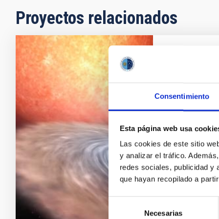
Proyectos relacionados
Agujeros 
blancas y
Los agujeros 
Consentimiento
son laborator
compactos. No
Esta página web usa cookie
negros de ori
masas, sino 
Las cookies de este sitio we
la materia y l
y analizar el tráfico. Ademá
redes sociales, publicidad y
Montserra
que hayan recopilado a parti
En ejecuci
Selección
Necesarias
de