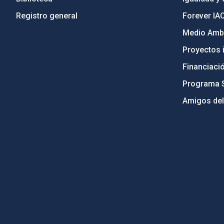
Registro general
Forever IA
Medio Ambi
Proyectos i
Financiaci
Programa 
Amigos del
PostFooter > Newsletter link