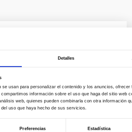
a Solar y Estelar y Búsqueda de
tas
 principales de este proyecto son: 1) estudiar la
Detalles
a dinámica del interior solar, 2) ampliar este estudio a
e estrellas y 3) buqueda de planetas extrasolares
s
todos fotométricos y su caracterización con
omplementaria (espectrometría). Para alcanzar el
b se usan para personalizar el contenido y los anuncios, ofrecer
o, utilizamos la
s, compartimos información sobre el uso que haga del sitio web 
 análisis web, quienes pueden combinarla con otra información q
hur
r del uso que haya hecho de sus servicios.
ón
Preferencias
Estadística