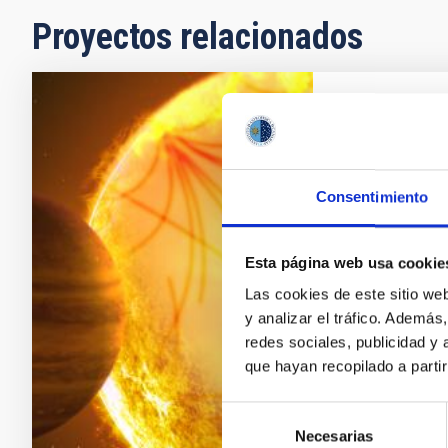
Proyectos relacionados
Sismologí
Exoplane
Los objetivos
Consentimiento
estructura y l
otros tipos d
Esta página web usa cookie
utilizando mé
información c
Las cookies de este sitio we
primer objetiv
y analizar el tráfico. Ademá
redes sociales, publicidad y
Savita
Mat
que hayan recopilado a parti
En ejecuci
Selección
Necesarias
de