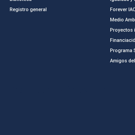
Registro general
Forever IA
Medio Ambi
Proyectos i
Financiaci
Programa 
Amigos del
PostFooter > Newsletter link