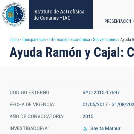
Pasar
al
Instituto de Astrofísica
contenido
de Canarias • IAC
PRESENTACIÓN
principal
Navega
Sobrescribir
Inicio
Transparencia
Información económica
Subvenciones
Ayuda R
principa
Ayuda Ramón y Cajal: 
enlaces
de
ayuda
CÓDIGO EXTERNO
RYC-2015-17697
a
FECHA DE VIGENCIA
01/05/2017 - 31/08/20
la
AÑO DE CONVOCATORIA
2015
navegación
INVESTIGADOR/A
Savita
Mathur