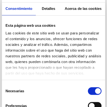
NACIONAL
Consentimiento
Detalles
Acerca de las cookies
TIPO DE FINANCIACIÓN
PÚBLICA
ESTADO
Esta página web usa cookies
CONCEDIDA
Las cookies de este sitio web se usan para personalizar
el contenido y los anuncios, ofrecer funciones de redes
sociales y analizar el tráfico. Además, compartimos
información sobre el uso que haga del sitio web con
nuestros partners de redes sociales, publicidad y análisis
web, quienes pueden combinarla con otra información
que les haya proporcionado o que hayan recopilado a
partir del uso que haya hecho de sus servicios.
Selección
Necesarias
de
consentimiento
Preferencias