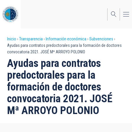
Pasar
al
contenido
principal
Sobrescribir
Inicio
Transparencia
Información económica
Subvenciones
Ayudas para contratos predoctorales para la formación de doctores
enlaces
convocatoria 2021. JOSÉ Mª ARROYO POLONIO
de
Ayudas para contratos
ayuda
predoctorales para la
a
formación de doctores
la
convocatoria 2021. JOSÉ
navegación
Mª ARROYO POLONIO