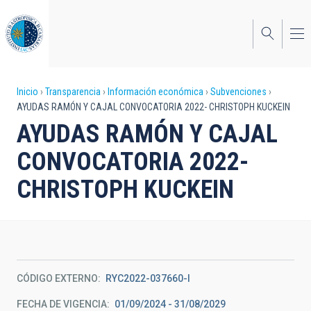
Pasar
al
contenido
principal
Sobrescribir
Inicio
Transparencia
Información económica
Subvenciones
AYUDAS RAMÓN Y CAJAL CONVOCATORIA 2022- CHRISTOPH KUCKEIN
enlaces
AYUDAS RAMÓN Y CAJAL
de
CONVOCATORIA 2022-
ayuda
CHRISTOPH KUCKEIN
a
la
navegación
CÓDIGO EXTERNO
RYC2022-037660-I
FECHA DE VIGENCIA
01/09/2024 - 31/08/2029