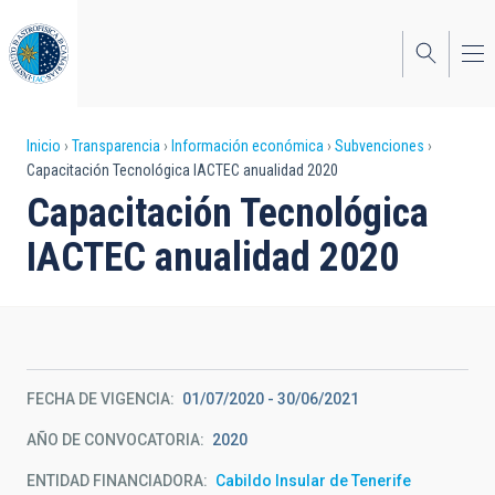
Pasar
al
contenido
principal
Sobrescribir
Inicio
Transparencia
Información económica
Subvenciones
Capacitación Tecnológica IACTEC anualidad 2020
enlaces
Capacitación Tecnológica
de
IACTEC anualidad 2020
ayuda
a
la
navegación
FECHA DE VIGENCIA
01/07/2020 - 30/06/2021
AÑO DE CONVOCATORIA
2020
ENTIDAD FINANCIADORA
Cabildo Insular de Tenerife