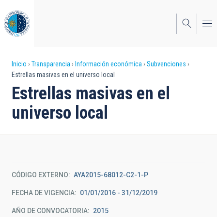
Pasar
al
contenido
principal
Sobrescribir
Inicio
Transparencia
Información económica
Subvenciones
Estrellas masivas en el universo local
enlaces
Estrellas masivas en el
de
universo local
ayuda
a
la
navegación
CÓDIGO EXTERNO
AYA2015-68012-C2-1-P
FECHA DE VIGENCIA
01/01/2016 - 31/12/2019
AÑO DE CONVOCATORIA
2015