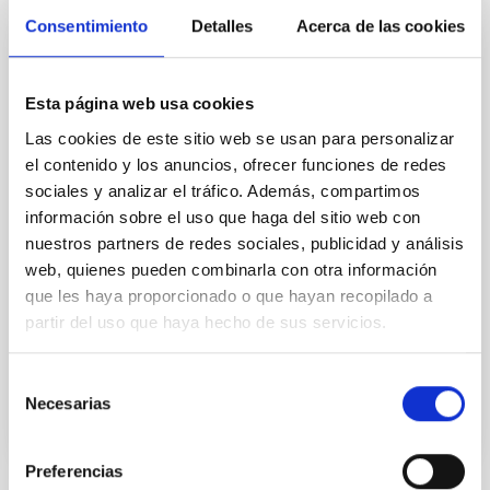
Consentimiento
Detalles
Acerca de las cookies
Propiedades Físicas y Evolución de
Estrellas Masivas
Esta página web usa cookies
Las estrellas masivas son objetos claves para la
Las cookies de este sitio web se usan para personalizar
Astrofísica. Estas estrellas nacen con más de 8
el contenido y los anuncios, ofrecer funciones de redes
masas solares, lo que las condena a morir como
sociales y analizar el tráfico. Además, compartimos
Supernovas. Durante su rápida evolución liberan, a
información sobre el uso que haga del sitio web con
través de fuertes vientos estelares, gran cantidad de
nuestros partners de redes sociales, publicidad y análisis
material procesado en su núcleo y, en determinadas
fases evolutivas, emiten gran cantidad de
web, quienes pueden combinarla con otra información
que les haya proporcionado o que hayan recopilado a
Sergio
Simón Díaz
partir del uso que haya hecho de sus servicios.
En ejecución
Selección
Necesarias
de
consentimiento
Preferencias