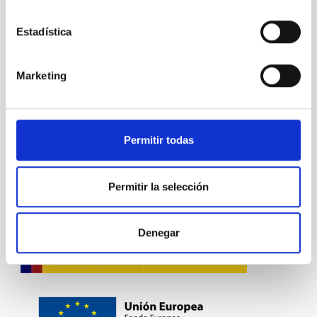
VIGENCIA
Estadística
NO VIGENTE
ÁMBITO
NACIONAL
Marketing
TIPO DE FINANCIACIÓN
PÚBLICA
Permitir todas
Física estelar e interestelar (FEEI)
La Vía Láctea y el Grupo Local (MWLG)
Permitir la selección
Denegar