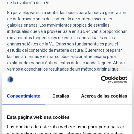
de la evolución de la VL.
En paralelo, vamos a sentar las bases para la nueva generación
de determinaciones del contenido de materia oscura en
galaxias enanas. Los movimientos propios de estrellas
individuales que va a proveer Gaia en su DR4 van a proporcionar
movimientos tangenciales de estrellas individuales en las
enanas satélites de la VL. Estos son fundamentales para el
estudio del contenido de materia oscura. Queremos preparar
las herramientas y el marco observacional necesario para
explotar de manera óptima estos datos cuando lleguen. Ahora
vamos a cosechar los resultados de un método original que
permite determinar con mayor precisión el perfil radial y la
forma de la distribución de materia oscura en galaxias con
cinemática estelar y del gas.
Consentimiento
Detalles
Acerca de las cookies
Nuestro equipo es líder reconocido internacionalmente en los
temas propuestos, como lo demuestra el alto impacto de los
resultados dela puntual explotación de los datos de Gaia DR2
(por ej. Fritz, Battaglia+2018, 26 cit; Gallart+2019, 51 cit), las
Esta página web usa cookies
charlas invitadas en congresos internacionales y el liderazgo en
Las cookies de este sitio web se usan para personalizar
el diseño de cartografiados espectroscópicos clave como
el contenido y los anuncios, ofrecer funciones de redes