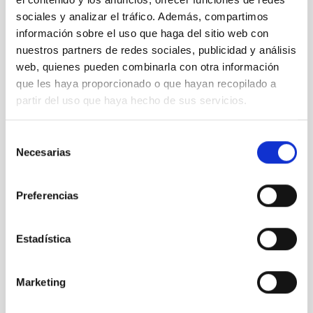
WEAVE. Los resultados de nuestra investigación van a ser de
sociales y analizar el tráfico. Además, compartimos
alto impacto a nivel internacional, contribuyendo por tanto a la
información sobre el uso que haga del sitio web con
excelencia científica de España y Europa. Somos conscientes
que los objetivos de este proyecto son muy ambiciosos, pero es
nuestros partners de redes sociales, publicidad y análisis
ciertamente factible si se nos concede el personal requerido.
web, quienes pueden combinarla con otra información
que les haya proporcionado o que hayan recopilado a
partir del uso que haya hecho de sus servicios.
VIGENCIA
NO VIGENTE
Selección
ÁMBITO
Necesarias
de
NACIONAL
consentimiento
TIPO DE FINANCIACIÓN
PÚBLICA
Preferencias
ESTADO
CONCEDIDA
Estadística
Marketing