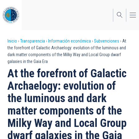
Pasar
al
contenido
principal
Sobrescribir
Inicio
Transparencia
Información económica
Subvenciones
At
the forefront of Galactic Archaelogy: evolution of the luminous and
enlaces
dark matter components of the Milky Way and Local Group dwarf
galaxies in the Gaia Era
de
At the forefront of Galactic
ayuda
Archaelogy: evolution of
a
the luminous and dark
la
navegación
matter components of the
Milky Way and Local Group
dwarf galaxies in the Gaia