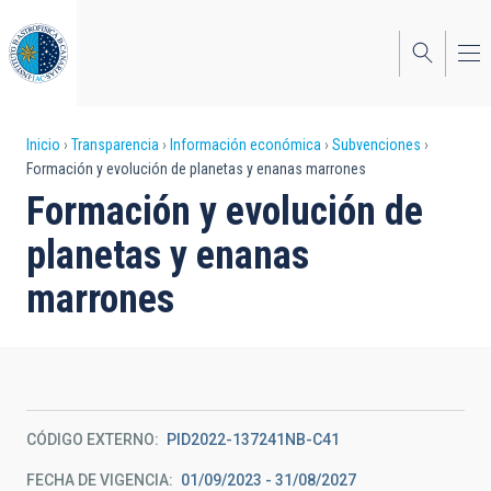
Pasar
al
contenido
principal
Sobrescribir
Inicio
Transparencia
Información económica
Subvenciones
Formación y evolución de planetas y enanas marrones
enlaces
Formación y evolución de
de
planetas y enanas
ayuda
marrones
a
la
navegación
CÓDIGO EXTERNO
PID2022-137241NB-C41
FECHA DE VIGENCIA
01/09/2023 - 31/08/2027