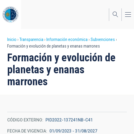
Pasar
al
contenido
principal
Sobrescribir
Inicio
Transparencia
Información económica
Subvenciones
Formación y evolución de planetas y enanas marrones
enlaces
Formación y evolución de
de
planetas y enanas
ayuda
marrones
a
la
navegación
CÓDIGO EXTERNO
PID2022-137241NB-C41
FECHA DE VIGENCIA
01/09/2023 - 31/08/2027