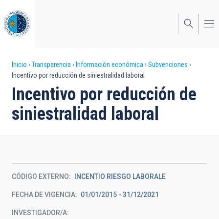
Pasar
al
contenido
principal
Sobrescribir
Inicio
Transparencia
Información económica
Subvenciones
Incentivo por reducción de siniestralidad laboral
enlaces
Incentivo por reducción de
de
siniestralidad laboral
ayuda
a
la
navegación
CÓDIGO EXTERNO
INCENTIO RIESGO LABORALE
FECHA DE VIGENCIA
01/01/2015 - 31/12/2021
INVESTIGADOR/A