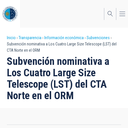
Pasar
al
contenido
principal
Sobrescribir
Inicio
Transparencia
Información económica
Subvenciones
Subvención nominativa a Los Cuatro Large Size Telescope (LST) del
enlaces
CTA Norte en el ORM
de
Subvención nominativa a
ayuda
Los Cuatro Large Size
a
Telescope (LST) del CTA
la
Norte en el ORM
navegación