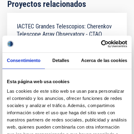
Proyectos relacionados
IACTEC Grandes Telescopios: Cherenkov
Telescope Array Observatory - CTAO
CTAO es un proyecto global a gran escala para
construir una nueva generación de telescopios
Cherenkov dedicada al estudio del universo en rayos
Consentimiento
Detalles
Acerca de las cookies
gamma de muy alta energía. Los rayos gamma
contienen información sobre los eventos más
violentos y extremos del Cosmos.
Esta página web usa cookies
Ramón
García López
Las cookies de este sitio web se usan para personalizar
el contenido y los anuncios, ofrecer funciones de redes
En ejecución
sociales y analizar el tráfico. Además, compartimos
información sobre el uso que haga del sitio web con
nuestros partners de redes sociales, publicidad y análisis
web, quienes pueden combinarla con otra información