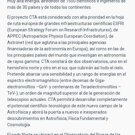
muy alta energía; alrededor de 1500 científicos e ingenieros de
más de 30 países y de todos los continentes.
El proyecto CTA está considerado con alta prioridad en la hoja
de ruta europea de grandes infraestructuras científicas ESFRI
(European Strategy Forum on Research Infrastrutures), de
APPEC (Astroparticle Physics European Coordiation), de
Astronet (red que aglutina a las principales agencias
financiadoras de la astronomía en Europa), así como en las de
los principales países del mundo que investigan en astronomía
de rayos gamma. CTA constará de dos observatorios, uno en el
hemisferio norte y otro en el sur, que cubrirán así todo el cielo.
Pretende abarcar una sensibilidad y un rango de energías en el
espectro electromagnético (entre decenas de Giga-
electronvoltios –GeV- y centenares de Teraelectronvoltios –
TeV-); un orden de magnitud superior al de la generación de
telescopios actuales. CTA permitirá desarrollar completamente
el potencial científico-tecnológico de este nuevo campo de la
Astrofísica y abrirá la puerta a nuevos e inesperados
descubrimientos en Astrofísica, Física Fundamental y
Cosmología.
El nodo Norte se ubicará en el Observatorio del Roque de los