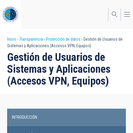
Pasar
al
contenido
principal
Sobrescribir
Inicio
Transparencia
Protección de datos
Gestión de Usuarios de
Sistemas y Aplicaciones (Accesos VPN, Equipos)
enlaces
Gestión de Usuarios de
de
Sistemas y Aplicaciones
ayuda
(Accesos VPN, Equipos)
a
la
navegación
INTRODUCCIÓN
Transparency