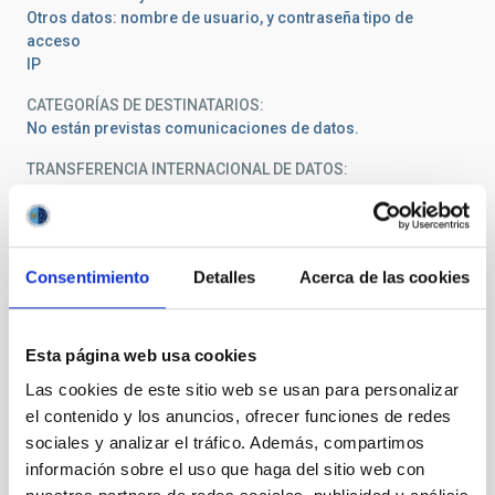
Otros datos: nombre de usuario, y contraseña tipo de
acceso
IP
CATEGORÍAS DE DESTINATARIOS
No están previstas comunicaciones de datos.
TRANSFERENCIA INTERNACIONAL DE DATOS
No están previstas transferencias internacionales de los
datos.
PLAZO DE SUPRESIÓN
Consentimiento
Detalles
Acerca de las cookies
Se conservarán durante el tiempo necesario para cumplir
con la finalidad para la que se recabaron y para determinar
las posibles responsabilidades que se pudieran derivar de
dicha finalidad y del tratamiento de los datos. Será de
Esta página web usa cookies
aplicación lo dispuesto en la normativa de archivos y
Las cookies de este sitio web se usan para personalizar
documentación.
el contenido y los anuncios, ofrecer funciones de redes
MEDIDAS DE SEGURIDAD
sociales y analizar el tráfico. Además, compartimos
Las medidas de seguridad implantadas se corresponden
información sobre el uso que haga del sitio web con
con las previstas en el Anexo II (Medidas de seguridad) del