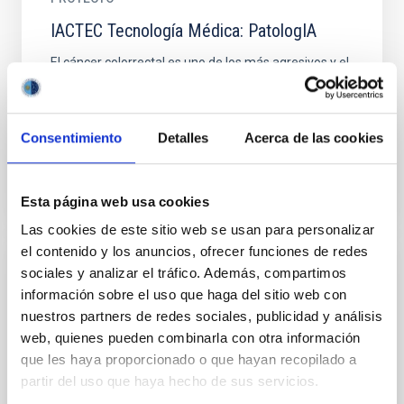
IACTEC Tecnología Médica: PatologIA
El cáncer colorrectal es uno de los más agresivos y el
más frecuentemente diagnosticado en España en
2021. Su detección precoz es crítica y por ello se
toman...
Consentimiento
Detalles
Acerca de las cookies
Esta página web usa cookies
Las cookies de este sitio web se usan para personalizar
el contenido y los anuncios, ofrecer funciones de redes
sociales y analizar el tráfico. Además, compartimos
CAPACIDAD
información sobre el uso que haga del sitio web con
Implementación de grandes instalaciones
nuestros partners de redes sociales, publicidad y análisis
telescópicas
web, quienes pueden combinarla con otra información
que les haya proporcionado o que hayan recopilado a
En el marco de IACTec como elemento integrador de
partir del uso que haya hecho de sus servicios.
los proyectos de grandes telescopios con la industria
de la ciencia nacional y europea, el IAC diseña y...