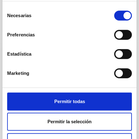
Selección
Necesarias
de
consentimiento
Preferencias
Estadística
PROYECTO
LIFEM: Laboratorio Integrado de Fotónica,
Optoelectrónica y Opto-Mecánica de
Marketing
IACTEC
El laboratorio LIFEM (Laboratorio Integrado de
Fotónica, Optoelectrónica y Opto-Mecánica)
Permitir todas
proporcionará a la nueva sede de IACTEC la
infraestructura técnica...
Permitir la selección