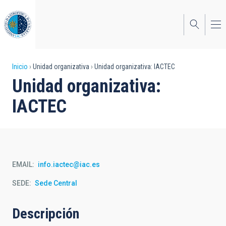
Pasar
al
contenido
principal
Sobrescribir
Inicio
Unidad organizativa
Unidad organizativa: IACTEC
Unidad organizativa:
enlaces
IACTEC
de
ayuda
a
la
EMAIL
info.iactec@iac.es
navegación
SEDE
Sede Central
Descripción