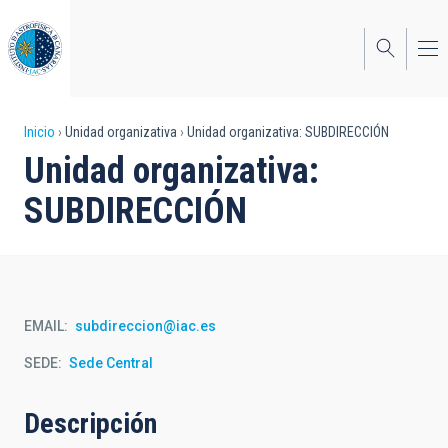
Pasar
al
contenido
principal
Sobrescribir
Inicio
Unidad organizativa
Unidad organizativa: SUBDIRECCIÓN
Unidad organizativa:
enlaces
SUBDIRECCIÓN
de
ayuda
a
la
EMAIL
subdireccion@iac.es
navegación
SEDE
Sede Central
Descripción