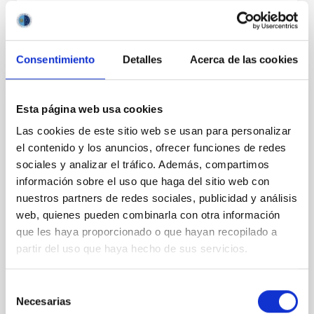
Consentimiento
Detalles
Acerca de las cookies
EMPLEO
Esta página web usa cookies
UN TITULADO/A SUPERIOR, FUERA DE
Las cookies de este sitio web se usan para personalizar
CONVENIO, EN LA MODALIDAD DE
el contenido y los anuncios, ofrecer funciones de redes
CONTRATO LABORAL DE OBRA O
sociales y analizar el tráfico. Además, compartimos
información sobre el uso que haga del sitio web con
SERVICIO PARA LA REALIZACIÓN DE UN
nuestros partners de redes sociales, publicidad y análisis
PROYECTO ESPECÍFICO DE
web, quienes pueden combinarla con otra información
INVESTIGACIÓN CIENTÍFICA O TÉCNICA.
que les haya proporcionado o que hayan recopilado a
INGENIERO/A INFORMÁTICO-ENERGY
partir del uso que haya hecho de sus servicios.
EFFICIENCY LABS-EELABS (REF. PS-2019-
083)
Selección
Resolución de la Dirección del Consorcio Público
Necesarias
de