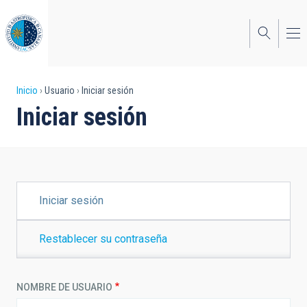
Pasar
al
contenido
principal
Sobrescribir
Inicio
Usuario
Iniciar sesión
Iniciar sesión
enlaces
de
ayuda
a
SOLAPAS
Iniciar sesión
PRINCIPALES
la
navegación
Restablecer su contraseña
NOMBRE DE USUARIO