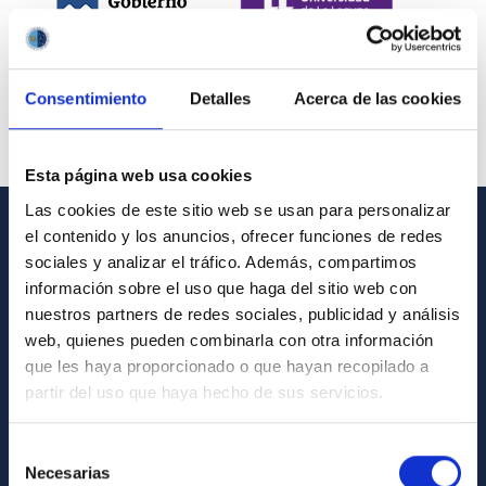
Consentimiento
Detalles
Acerca de las cookies
Esta página web usa cookies
Las cookies de este sitio web se usan para personalizar
el contenido y los anuncios, ofrecer funciones de redes
INFORMACIÓN GENERAL
sociales y analizar el tráfico. Además, compartimos
información sobre el uso que haga del sitio web con
Contacto
nuestros partners de redes sociales, publicidad y análisis
Cómo llegar al IAC
web, quienes pueden combinarla con otra información
que les haya proporcionado o que hayan recopilado a
Directorio de personal
partir del uso que haya hecho de sus servicios.
Biblioteca
Registro general
Selección
Necesarias
de