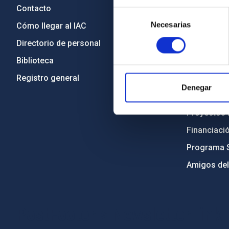
Contacto
Legislació
Selección
Necesarias
de
Cómo llegar al IAC
Transparen
consentimiento
Directorio de personal
Código étic
Biblioteca
Igualdad y 
Registro general
Forever IA
Denegar
Medio Ambi
Proyectos i
Financiaci
Programa 
Amigos del
PostFooter > Newsletter link