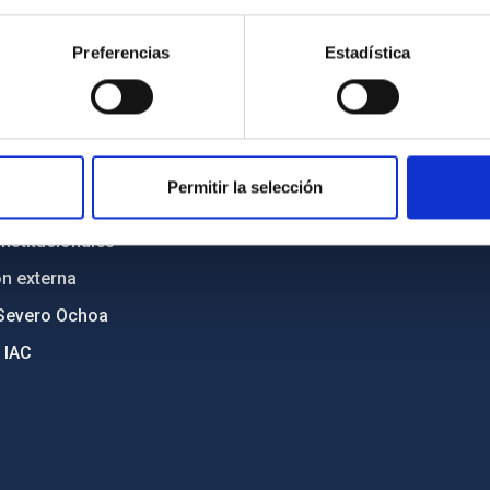
n
Mapa web
Preferencias
Estadística
cia
Políticas de privacidad
o y política antifraude
Aviso legal
diversidad de género
Política de cookies
C
Accesibilidad
Permitir la selección
ente y Sostenibilidad
nstitucionales
ón externa
Severo Ochoa
 IAC