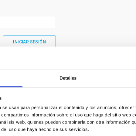
Detalles
s
b se usan para personalizar el contenido y los anuncios, ofrecer
s, compartimos información sobre el uso que haga del sitio web 
 análisis web, quienes pueden combinarla con otra información q
INSTITUCIONAL
PORTAL DEL IAC
r del uso que haya hecho de sus servicios.