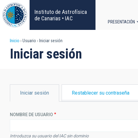
Pasar
al
Instituto de Astrofísica
contenido
de Canarias • IAC
PRESENTACIÓN
principal
Navega
Sobrescribir
Inicio
Usuario
Iniciar sesión
principa
Iniciar sesión
enlaces
de
ayuda
SOLAPAS
Iniciar sesión
Restablecer su contraseña
PRINCIPALES
a
la
NOMBRE DE USUARIO
navegación
Introduzca su usuario del IAC sin dominio