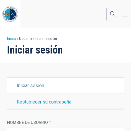
Pasar
al
contenido
principal
Sobrescribir
Inicio
Usuario
Iniciar sesión
Iniciar sesión
enlaces
de
ayuda
a
SOLAPAS
Iniciar sesión
PRINCIPALES
la
navegación
Restablecer su contraseña
NOMBRE DE USUARIO