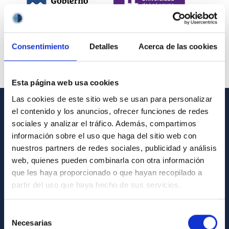
Consentimiento
Detalles
Acerca de las cookies
Esta página web usa cookies
Las cookies de este sitio web se usan para personalizar
el contenido y los anuncios, ofrecer funciones de redes
INFORMACIÓN GENERAL
sociales y analizar el tráfico. Además, compartimos
información sobre el uso que haga del sitio web con
Contacto
nuestros partners de redes sociales, publicidad y análisis
Cómo llegar al IAC
web, quienes pueden combinarla con otra información
que les haya proporcionado o que hayan recopilado a
Directorio de personal
partir del uso que haya hecho de sus servicios.
Biblioteca
Registro general
Selección
Necesarias
de