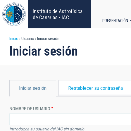
Pasar
al
Instituto de Astrofísica
contenido
de Canarias • IAC
PRESENTACIÓN
principal
Navega
Sobrescribir
Inicio
Usuario
Iniciar sesión
principa
Iniciar sesión
enlaces
de
ayuda
SOLAPAS
Iniciar sesión
Restablecer su contraseña
PRINCIPALES
a
la
NOMBRE DE USUARIO
navegación
Introduzca su usuario del IAC sin dominio