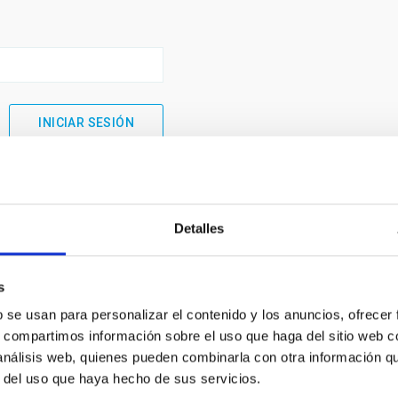
Detalles
s
b se usan para personalizar el contenido y los anuncios, ofrecer
s, compartimos información sobre el uso que haga del sitio web 
 análisis web, quienes pueden combinarla con otra información q
INSTITUCIONAL
PORTAL DEL IAC
r del uso que haya hecho de sus servicios.