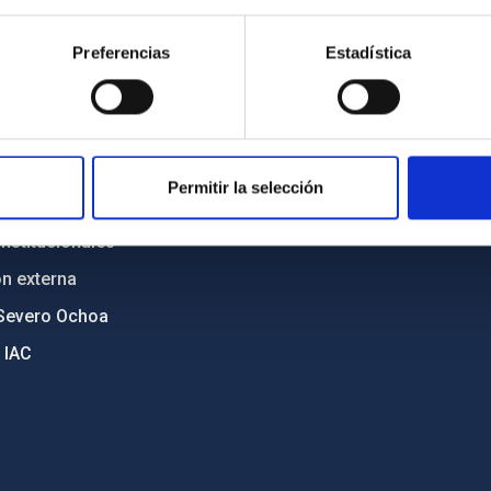
n
Mapa web
Preferencias
Estadística
cia
Políticas de privacidad
o y política antifraude
Aviso legal
diversidad de género
Política de cookies
C
Accesibilidad
Permitir la selección
ente y Sostenibilidad
nstitucionales
ón externa
Severo Ochoa
 IAC