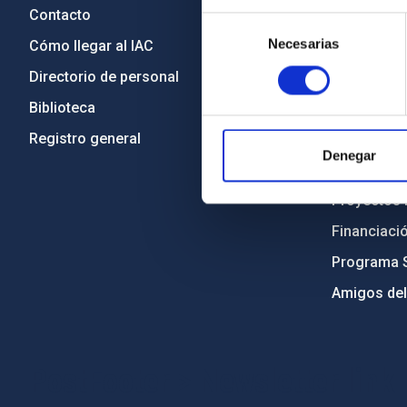
Contacto
Legislació
Selección
Necesarias
de
Cómo llegar al IAC
Transparen
consentimiento
Directorio de personal
Código étic
Biblioteca
Igualdad y 
Registro general
Forever IA
Denegar
Medio Ambi
Proyectos i
Financiaci
Programa 
Amigos del
PostFooter > Newsletter link