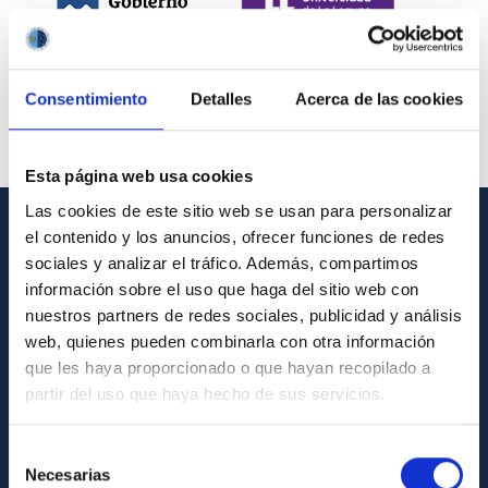
Consentimiento
Detalles
Acerca de las cookies
Esta página web usa cookies
Las cookies de este sitio web se usan para personalizar
el contenido y los anuncios, ofrecer funciones de redes
INFORMACIÓN GENERAL
sociales y analizar el tráfico. Además, compartimos
información sobre el uso que haga del sitio web con
Contacto
nuestros partners de redes sociales, publicidad y análisis
Cómo llegar al IAC
web, quienes pueden combinarla con otra información
que les haya proporcionado o que hayan recopilado a
Directorio de personal
partir del uso que haya hecho de sus servicios.
Biblioteca
Registro general
Selección
Necesarias
de