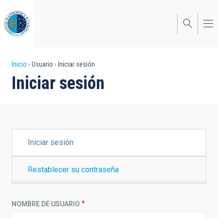
Pasar
al
contenido
principal
Sobrescribir
Inicio
Usuario
Iniciar sesión
Iniciar sesión
enlaces
de
ayuda
a
SOLAPAS
Iniciar sesión
PRINCIPALES
la
navegación
Restablecer su contraseña
NOMBRE DE USUARIO