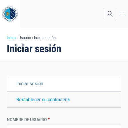
Pasar
al
contenido
principal
Sobrescribir
Inicio
Usuario
Iniciar sesión
Iniciar sesión
enlaces
de
ayuda
a
SOLAPAS
Iniciar sesión
PRINCIPALES
la
navegación
Restablecer su contraseña
NOMBRE DE USUARIO