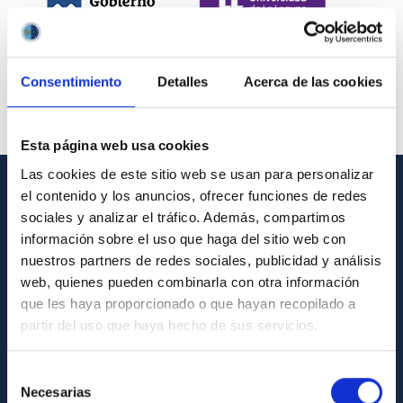
Consentimiento
Detalles
Acerca de las cookies
Esta página web usa cookies
Las cookies de este sitio web se usan para personalizar
el contenido y los anuncios, ofrecer funciones de redes
INFORMACIÓN GENERAL
sociales y analizar el tráfico. Además, compartimos
información sobre el uso que haga del sitio web con
Contacto
nuestros partners de redes sociales, publicidad y análisis
Cómo llegar al IAC
web, quienes pueden combinarla con otra información
que les haya proporcionado o que hayan recopilado a
Directorio de personal
partir del uso que haya hecho de sus servicios.
Biblioteca
Registro general
Selección
Necesarias
de