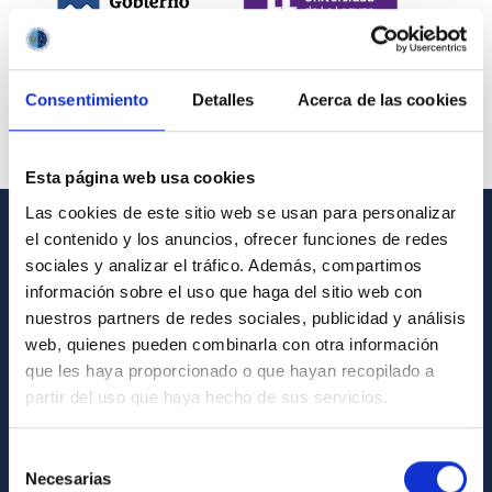
Consentimiento
Detalles
Acerca de las cookies
Esta página web usa cookies
Las cookies de este sitio web se usan para personalizar
el contenido y los anuncios, ofrecer funciones de redes
INFORMACIÓN GENERAL
sociales y analizar el tráfico. Además, compartimos
información sobre el uso que haga del sitio web con
Contacto
nuestros partners de redes sociales, publicidad y análisis
Cómo llegar al IAC
web, quienes pueden combinarla con otra información
que les haya proporcionado o que hayan recopilado a
Directorio de personal
partir del uso que haya hecho de sus servicios.
Biblioteca
Registro general
Selección
Necesarias
de