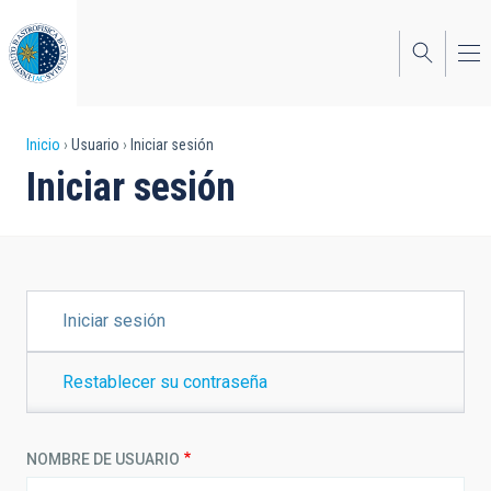
Pasar
al
contenido
principal
Sobrescribir
Inicio
Usuario
Iniciar sesión
Iniciar sesión
enlaces
de
ayuda
a
SOLAPAS
Iniciar sesión
PRINCIPALES
la
navegación
Restablecer su contraseña
NOMBRE DE USUARIO