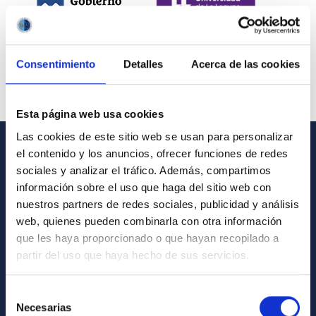
Consentimiento
Detalles
Acerca de las cookies
Esta página web usa cookies
Las cookies de este sitio web se usan para personalizar
el contenido y los anuncios, ofrecer funciones de redes
INFORMACIÓN GENERAL
sociales y analizar el tráfico. Además, compartimos
información sobre el uso que haga del sitio web con
Contacto
nuestros partners de redes sociales, publicidad y análisis
Cómo llegar al IAC
web, quienes pueden combinarla con otra información
que les haya proporcionado o que hayan recopilado a
Directorio de personal
partir del uso que haya hecho de sus servicios.
Biblioteca
Registro general
Selección
Necesarias
de