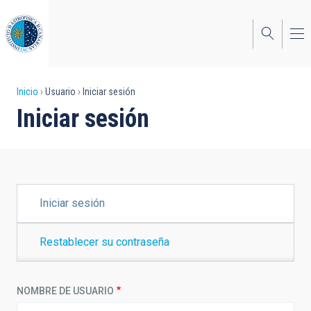
Pasar
al
contenido
principal
Sobrescribir
Inicio
Usuario
Iniciar sesión
Iniciar sesión
enlaces
de
ayuda
a
SOLAPAS
Iniciar sesión
PRINCIPALES
la
navegación
Restablecer su contraseña
NOMBRE DE USUARIO