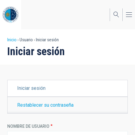
Pasar
al
contenido
principal
Sobrescribir
Inicio
Usuario
Iniciar sesión
Iniciar sesión
enlaces
de
ayuda
a
SOLAPAS
Iniciar sesión
PRINCIPALES
la
navegación
Restablecer su contraseña
NOMBRE DE USUARIO