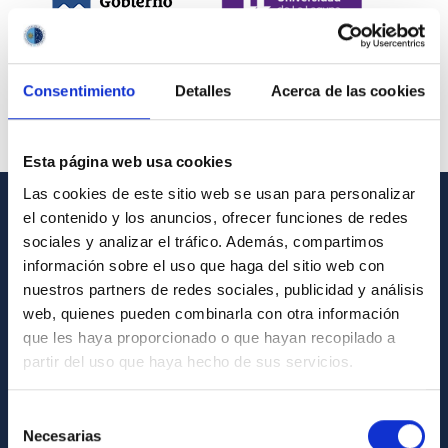
Consentimiento
Detalles
Acerca de las cookies
Esta página web usa cookies
Las cookies de este sitio web se usan para personalizar
el contenido y los anuncios, ofrecer funciones de redes
INFORMACIÓN GENERAL
sociales y analizar el tráfico. Además, compartimos
información sobre el uso que haga del sitio web con
Contacto
nuestros partners de redes sociales, publicidad y análisis
Cómo llegar al IAC
web, quienes pueden combinarla con otra información
que les haya proporcionado o que hayan recopilado a
Directorio de personal
partir del uso que haya hecho de sus servicios.
Biblioteca
Registro general
Selección
Necesarias
de