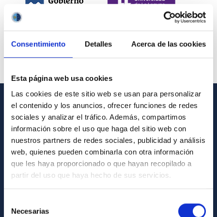
Consentimiento
Detalles
Acerca de las cookies
Esta página web usa cookies
Las cookies de este sitio web se usan para personalizar
el contenido y los anuncios, ofrecer funciones de redes
INFORMACIÓN GENERAL
sociales y analizar el tráfico. Además, compartimos
información sobre el uso que haga del sitio web con
Contacto
nuestros partners de redes sociales, publicidad y análisis
Cómo llegar al IAC
web, quienes pueden combinarla con otra información
que les haya proporcionado o que hayan recopilado a
Directorio de personal
partir del uso que haya hecho de sus servicios.
Biblioteca
Registro general
Selección
Necesarias
de