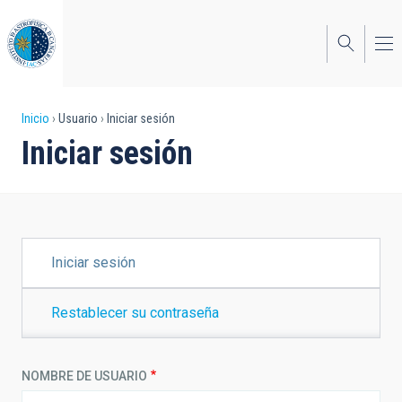
Pasar
al
contenido
principal
Sobrescribir
Inicio
Usuario
Iniciar sesión
Iniciar sesión
enlaces
de
ayuda
a
SOLAPAS
Iniciar sesión
PRINCIPALES
la
navegación
Restablecer su contraseña
NOMBRE DE USUARIO