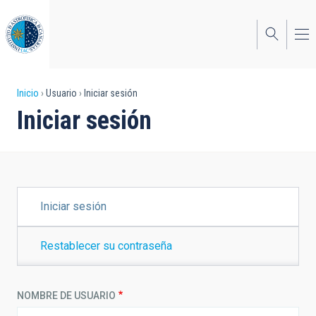
Pasar
al
contenido
principal
Sobrescribir
Inicio
Usuario
Iniciar sesión
Iniciar sesión
enlaces
de
ayuda
a
SOLAPAS
Iniciar sesión
PRINCIPALES
la
navegación
Restablecer su contraseña
NOMBRE DE USUARIO