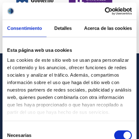
Consentimiento
Detalles
Acerca de las cookies
Esta página web usa cookies
Las cookies de este sitio web se usan para personalizar
el contenido y los anuncios, ofrecer funciones de redes
INFORMACIÓN GENERAL
sociales y analizar el tráfico. Además, compartimos
información sobre el uso que haga del sitio web con
Contacto
nuestros partners de redes sociales, publicidad y análisis
Cómo llegar al IAC
web, quienes pueden combinarla con otra información
que les haya proporcionado o que hayan recopilado a
Directorio de personal
partir del uso que haya hecho de sus servicios.
Biblioteca
Registro general
Selección
Necesarias
de