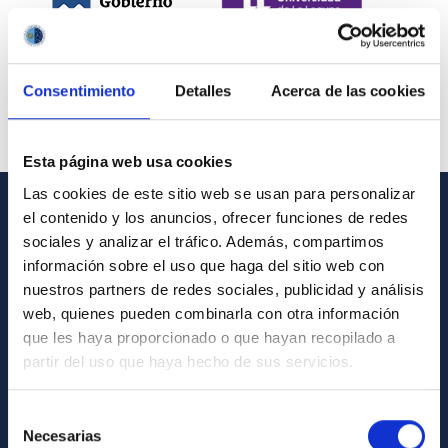
Consentimiento
Detalles
Acerca de las cookies
Esta página web usa cookies
Las cookies de este sitio web se usan para personalizar
el contenido y los anuncios, ofrecer funciones de redes
INFORMACIÓN GENERAL
sociales y analizar el tráfico. Además, compartimos
información sobre el uso que haga del sitio web con
Contacto
nuestros partners de redes sociales, publicidad y análisis
Cómo llegar al IAC
web, quienes pueden combinarla con otra información
que les haya proporcionado o que hayan recopilado a
Directorio de personal
partir del uso que haya hecho de sus servicios.
Biblioteca
Registro general
Selección
Necesarias
de