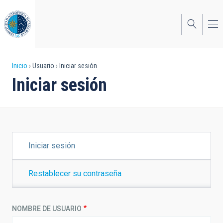
Pasar
al
contenido
principal
Sobrescribir
Inicio
Usuario
Iniciar sesión
Iniciar sesión
enlaces
de
ayuda
a
SOLAPAS
Iniciar sesión
PRINCIPALES
la
navegación
Restablecer su contraseña
NOMBRE DE USUARIO