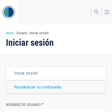
Pasar
al
contenido
principal
Sobrescribir
Inicio
Usuario
Iniciar sesión
Iniciar sesión
enlaces
de
ayuda
a
SOLAPAS
Iniciar sesión
PRINCIPALES
la
navegación
Restablecer su contraseña
NOMBRE DE USUARIO