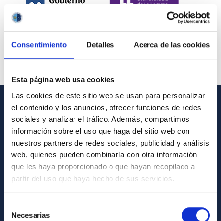
Consentimiento
Detalles
Acerca de las cookies
Esta página web usa cookies
Las cookies de este sitio web se usan para personalizar
el contenido y los anuncios, ofrecer funciones de redes
INFORMACIÓN GENERAL
sociales y analizar el tráfico. Además, compartimos
información sobre el uso que haga del sitio web con
Contacto
nuestros partners de redes sociales, publicidad y análisis
Cómo llegar al IAC
web, quienes pueden combinarla con otra información
que les haya proporcionado o que hayan recopilado a
Directorio de personal
partir del uso que haya hecho de sus servicios.
Biblioteca
Registro general
Selección
Necesarias
de