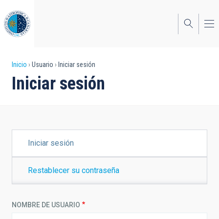
Pasar
al
contenido
principal
Sobrescribir
Inicio
Usuario
Iniciar sesión
Iniciar sesión
enlaces
de
ayuda
a
SOLAPAS
Iniciar sesión
PRINCIPALES
la
navegación
Restablecer su contraseña
NOMBRE DE USUARIO