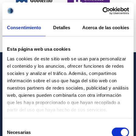
Consentimiento
Detalles
Acerca de las cookies
Esta página web usa cookies
Las cookies de este sitio web se usan para personalizar
el contenido y los anuncios, ofrecer funciones de redes
INFORMACIÓN GENERAL
sociales y analizar el tráfico. Además, compartimos
información sobre el uso que haga del sitio web con
Contacto
nuestros partners de redes sociales, publicidad y análisis
Cómo llegar al IAC
web, quienes pueden combinarla con otra información
que les haya proporcionado o que hayan recopilado a
Directorio de personal
partir del uso que haya hecho de sus servicios.
Biblioteca
Registro general
Selección
Necesarias
de