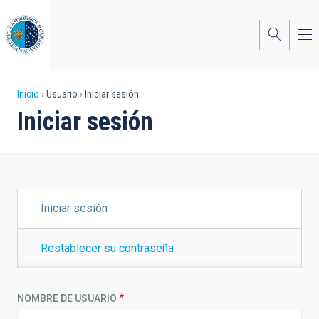
Pasar
al
contenido
principal
Sobrescribir
Inicio
Usuario
Iniciar sesión
Iniciar sesión
enlaces
de
ayuda
a
SOLAPAS
Iniciar sesión
PRINCIPALES
la
navegación
Restablecer su contraseña
NOMBRE DE USUARIO