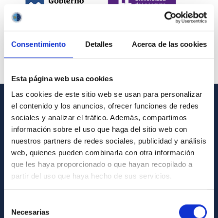
Consentimiento
Detalles
Acerca de las cookies
Esta página web usa cookies
Las cookies de este sitio web se usan para personalizar
el contenido y los anuncios, ofrecer funciones de redes
INFORMACIÓN GENERAL
sociales y analizar el tráfico. Además, compartimos
información sobre el uso que haga del sitio web con
Contacto
nuestros partners de redes sociales, publicidad y análisis
Cómo llegar al IAC
web, quienes pueden combinarla con otra información
que les haya proporcionado o que hayan recopilado a
Directorio de personal
partir del uso que haya hecho de sus servicios.
Biblioteca
Registro general
Selección
Necesarias
de