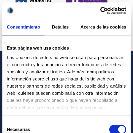
Consentimiento
Detalles
Acerca de las cookies
Esta página web usa cookies
Las cookies de este sitio web se usan para personalizar
el contenido y los anuncios, ofrecer funciones de redes
INFORMACIÓN GENERAL
sociales y analizar el tráfico. Además, compartimos
información sobre el uso que haga del sitio web con
Contacto
nuestros partners de redes sociales, publicidad y análisis
Cómo llegar al IAC
web, quienes pueden combinarla con otra información
que les haya proporcionado o que hayan recopilado a
Directorio de personal
partir del uso que haya hecho de sus servicios.
Biblioteca
Registro general
Selección
Necesarias
de