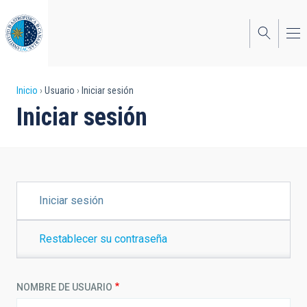
Pasar
al
contenido
principal
Sobrescribir
Inicio
Usuario
Iniciar sesión
Iniciar sesión
enlaces
de
ayuda
a
SOLAPAS
Iniciar sesión
PRINCIPALES
la
navegación
Restablecer su contraseña
NOMBRE DE USUARIO