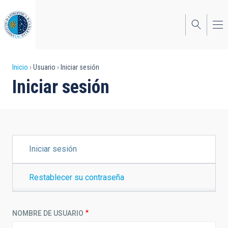
Pasar
al
contenido
principal
Sobrescribir
Inicio
Usuario
Iniciar sesión
Iniciar sesión
enlaces
de
ayuda
a
SOLAPAS
Iniciar sesión
PRINCIPALES
la
navegación
Restablecer su contraseña
NOMBRE DE USUARIO