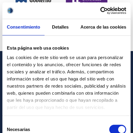
Consentimiento
Detalles
Acerca de las cookies
Esta página web usa cookies
Las cookies de este sitio web se usan para personalizar
el contenido y los anuncios, ofrecer funciones de redes
INFORMACIÓN GENERAL
sociales y analizar el tráfico. Además, compartimos
información sobre el uso que haga del sitio web con
Contacto
nuestros partners de redes sociales, publicidad y análisis
Cómo llegar al IAC
web, quienes pueden combinarla con otra información
que les haya proporcionado o que hayan recopilado a
Directorio de personal
partir del uso que haya hecho de sus servicios.
Biblioteca
Registro general
Selección
Necesarias
de