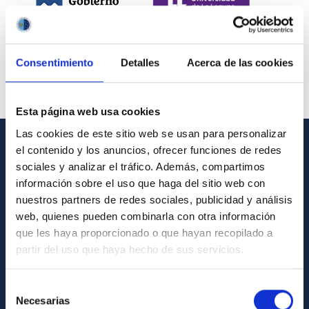
Consentimiento
Detalles
Acerca de las cookies
Esta página web usa cookies
Las cookies de este sitio web se usan para personalizar
el contenido y los anuncios, ofrecer funciones de redes
INFORMACIÓN GENERAL
sociales y analizar el tráfico. Además, compartimos
información sobre el uso que haga del sitio web con
Contacto
nuestros partners de redes sociales, publicidad y análisis
Cómo llegar al IAC
web, quienes pueden combinarla con otra información
que les haya proporcionado o que hayan recopilado a
Directorio de personal
partir del uso que haya hecho de sus servicios.
Biblioteca
Registro general
Selección
Necesarias
de