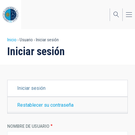
Pasar
al
contenido
principal
Sobrescribir
Inicio
Usuario
Iniciar sesión
Iniciar sesión
enlaces
de
ayuda
a
SOLAPAS
Iniciar sesión
PRINCIPALES
la
navegación
Restablecer su contraseña
NOMBRE DE USUARIO