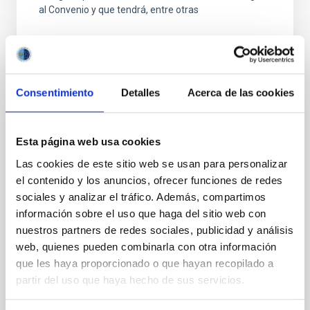
al Convenio y que tendrá, entre otras
Consentimiento
Detalles
Acerca de las cookies
FIJO TURNO LIBRE
Esta página web usa cookies
UN CONTRATO - TÉCNICO/A
Las cookies de este sitio web se usan para personalizar
MANTENIMIENTO GENERAL
el contenido y los anuncios, ofrecer funciones de redes
OBSERVATORIOS (ORM-LA PALMA) - FIJO
sociales y analizar el tráfico. Además, compartimos
LABORAL -PS-2026-031
información sobre el uso que haga del sitio web con
nuestros partners de redes sociales, publicidad y análisis
Se convoca proceso selectivo para el ingreso, como
web, quienes pueden combinarla con otra información
personal laboral fijo, de un puesto de trabajo con la
categoría profesional de Técnico/a Mantenimiento
que les haya proporcionado o que hayan recopilado a
General, acogido a Convenio y que tendrá
partir del uso que haya hecho de sus servicios.