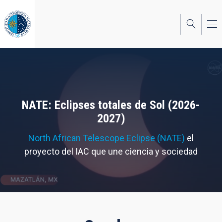
Pasar
al
contenido
principal
NATE: Eclipses totales de Sol (2026-
2027)
North African Telescope Eclipse (NATE)
el
proyecto del IAC que une ciencia y sociedad