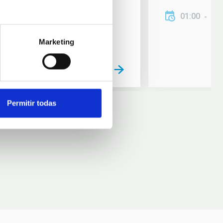
01:00
01
Marketing
Permitir todas