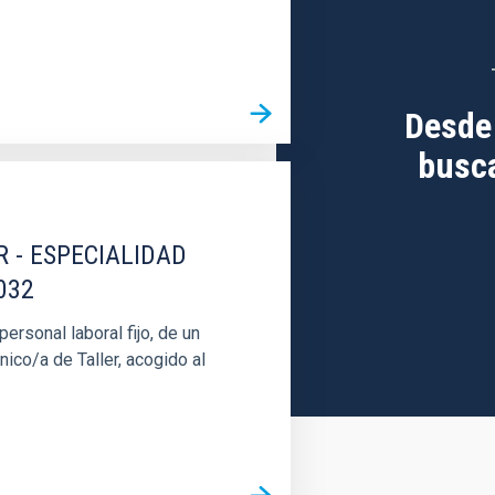
Desde
busca
R - ESPECIALIDAD
032
rsonal laboral fijo, de un
nico/a de Taller, acogido al