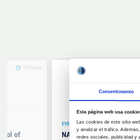
Próximas
08
Consentimiento
6
AUG
26
Esta página web usa cookie
Las cookies de este sitio we
EVENTO ASTRONÓMICO
y analizar el tráfico. Ademá
hool of
NATE en Palencia - Eclip
redes sociales, publicidad y