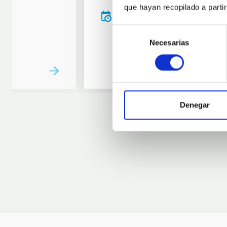
que hayan recopilado a parti
20:00
00:00
Selección
Necesarias
de
consentimiento
Denegar