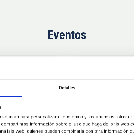
Eventos
Próximas
11
10
Detalles
AUG
26
AUG
2
s
b se usan para personalizar el contenido y los anuncios, ofrecer
CONGRESO
s, compartimos información sobre el uso que haga del sitio web 
se Agosto 2026
Substellar Astrop
 análisis web, quienes pueden combinarla con otra información q