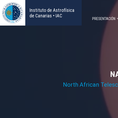
Pasar
al
Instituto de Astrofísica
contenido
de Canarias • IAC
PRESENTACIÓN
principal
Navega
principa
NA
North African Teles