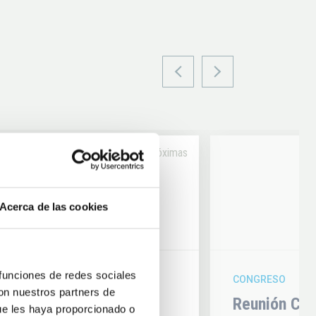
Próximas
14
Acerca de las cookies
6
AUG
26
 funciones de redes sociales
CONGRESO
con nuestros partners de
hysics 2026
Reunión Con
ue les haya proporcionado o