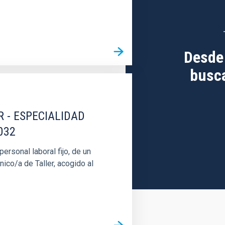
Desde
busca
R - ESPECIALIDAD
032
rsonal laboral fijo, de un
nico/a de Taller, acogido al