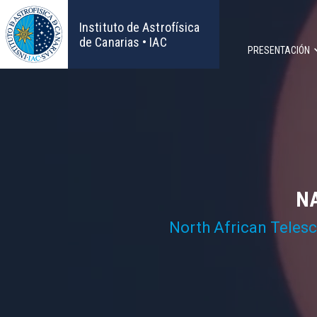
Pasar
al
Instituto de Astrofísica
contenido
de Canarias • IAC
PRESENTACIÓN
principal
Navega
principa
NA
North African Teles