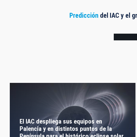
Predicción
del IAC y el g
Frame
El IAC despliega sus equipos en
Palencia y en distintos puntos de la
Península para el histórico eclipse solar