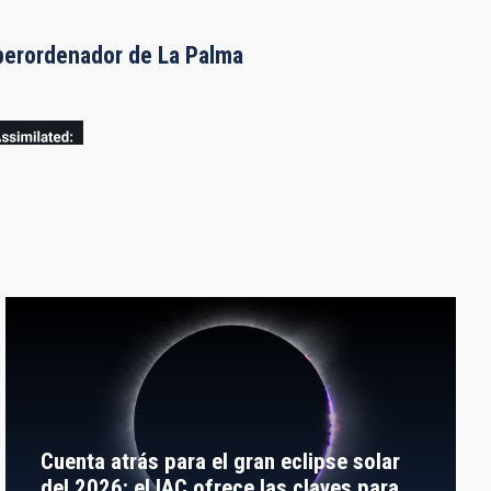
uperordenador de La Palma
Cuenta atrás para el gran eclipse solar
del 2026: el IAC ofrece las claves para