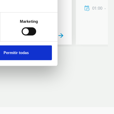
01:00
01
Marketing
Permitir todas