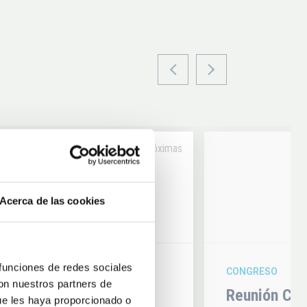
Próximas
14
Acerca de las cookies
6
AUG
26
 funciones de redes sociales
CONGRESO
con nuestros partners de
hysics 2026
Reunión Con
ue les haya proporcionado o