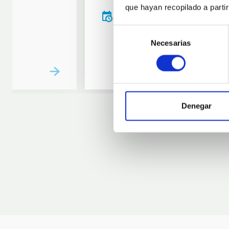
que hayan recopilado a parti
20:00
00:00
Selección
Necesarias
de
consentimiento
Denegar