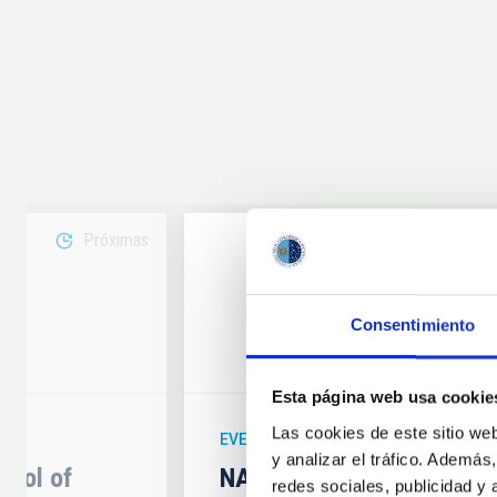
Próximas
08
Consentimiento
6
AUG
26
Esta página web usa cookie
Las cookies de este sitio we
EVENTO ASTRONÓMICO
y analizar el tráfico. Ademá
hool of
NATE en Palencia - Eclip
redes sociales, publicidad y