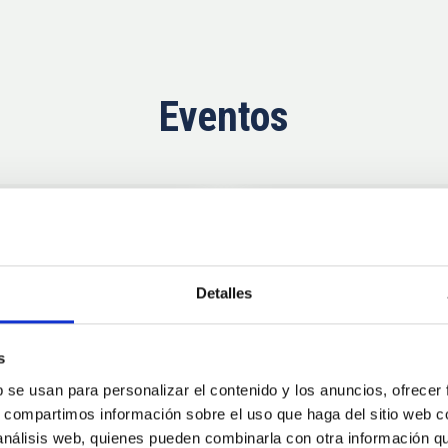
Eventos
Próximas
11
10
Detalles
AUG
26
AUG
2
s
b se usan para personalizar el contenido y los anuncios, ofrecer
CONGRESO
s, compartimos información sobre el uso que haga del sitio web 
se Agosto 2026
Substellar Astrop
 análisis web, quienes pueden combinarla con otra información q