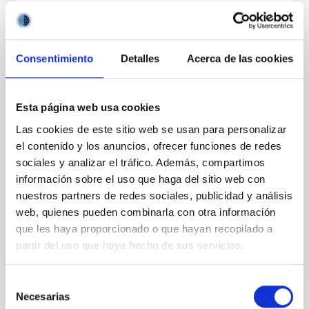
Consentimiento
Detalles
Acerca de las cookies
FIJO TURNO LIBRE
UN CONTRATO - TÉCNICO/A DE TALLER -
Esta página web usa cookies
ESPECIALIDAD MECÁNICA- FIJO
Las cookies de este sitio web se usan para personalizar
LABORAL - PS-2026-032
el contenido y los anuncios, ofrecer funciones de redes
sociales y analizar el tráfico. Además, compartimos
Se convoca proceso selectivo para el ingreso, como
personal laboral fijo, de un puesto de trabajo con la
información sobre el uso que haga del sitio web con
categoría profesional de Técnico/a de Taller, acogido
nuestros partners de redes sociales, publicidad y análisis
al Convenio y que tendrá, entre otras
web, quienes pueden combinarla con otra información
que les haya proporcionado o que hayan recopilado a
partir del uso que haya hecho de sus servicios.
Selección
Necesarias
de