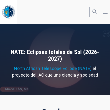
Pasar
al
contenido
principal
NATE: Eclipses totales de Sol (2026-
2027)
North African Telescope Eclipse (NATE)
el
proyecto del IAC que une ciencia y sociedad