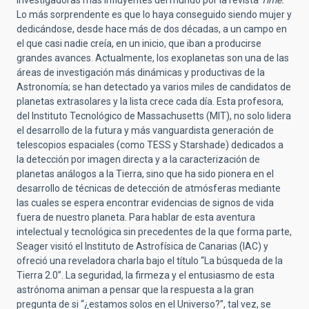
investigadoras más influyentes del mundo por la revista
Time.
Lo más sorprendente es que lo haya conseguido siendo mujer y
dedicándose, desde hace más de dos décadas, a un campo en
el que casi nadie creía, en un inicio, que iban a producirse
grandes avances. Actualmente, los exoplanetas son una de las
áreas de investigación más dinámicas y productivas de la
Astronomía; se han detectado ya varios miles de candidatos de
planetas extrasolares y la lista crece cada día. Esta profesora,
del Instituto Tecnológico de Massachusetts (MIT), no solo lidera
el desarrollo de la futura y más vanguardista generación de
telescopios espaciales (como TESS y Starshade) dedicados a
la detección por imagen directa y a la caracterización de
planetas análogos a la Tierra, sino que ha sido pionera en el
desarrollo de técnicas de detección de atmósferas mediante
las cuales se espera encontrar evidencias de signos de vida
fuera de nuestro planeta. Para hablar de esta aventura
intelectual y tecnológica sin precedentes de la que forma parte,
Seager visitó el Instituto de Astrofísica de Canarias (IAC) y
ofreció una reveladora charla bajo el título “La búsqueda de la
Tierra 2.0”. La seguridad, la firmeza y el entusiasmo de esta
astrónoma animan a pensar que la respuesta a la gran
pregunta de si “¿estamos solos en el Universo?”, tal vez, se