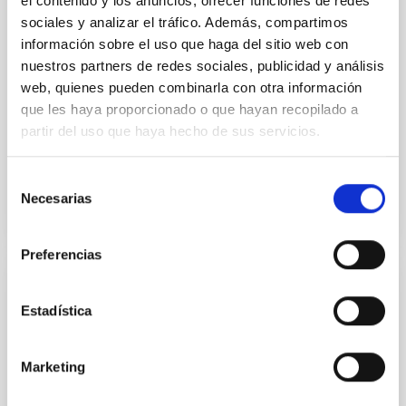
el contenido y los anuncios, ofrecer funciones de redes
sociales y analizar el tráfico. Además, compartimos
ESPRESSO is a fiber-fed, cross-dispersed, high
información sobre el uso que haga del sitio web con
resolution, Echelle spectrograph which can be
nuestros partners de redes sociales, publicidad y análisis
operated with one or up to 4 Unit Telescopes (UTs) of
web, quienes pueden combinarla con otra información
ESO’s VLT.
que les haya proporcionado o que hayan recopilado a
Rafael
Rebolo López
partir del uso que haya hecho de sus servicios.
In progress
Selección
Necesarias
de
consentimiento
Preferencias
HARPS3 (High Accuracy Radial velocity
Estadística
Planet Searcher)
HARPS3 (High Accuracy Radial velocity Planet
Marketing
Searcher) is a new version of the succesful HARPS
instrument. HARPS3 is an Echelle spectrograph with