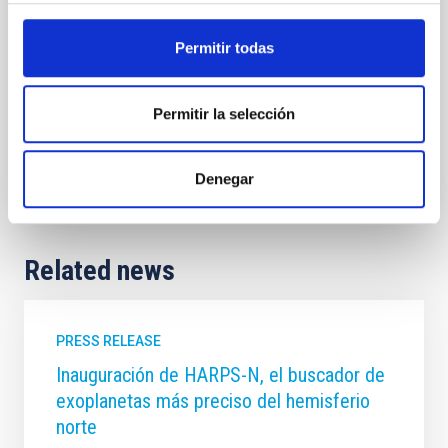
high resolution (R ~ 115000) and a wavelength range
of 380-690 nm. It will be installed in the Isaac Newton
Telescope (upgraded and robotized) at the ORM.
Permitir todas
Jonay Isaí
González Hernández
Permitir la selección
In progress
Denegar
Related news
PRESS RELEASE
Inauguración de HARPS-N, el buscador de
exoplanetas más preciso del hemisferio
norte