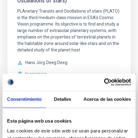
Oscillations of stars)
PLAnetary Transits and Oscillations of stars (PLATO)
is the third medium-class mission in ESA's Cosmic
Vision programme. Its objective is to find and study a
large number of extrasolar planetary systems, with
emphasis on the properties of terrestrial planets in
the habitable zone around solar-like stars and on the
detailed study of the planet host
Hans Jörg
Deeg Deeg
In progress
Consentimiento
Detalles
Acerca de las cookies
ESPRESSO - Echelle Spectrograph for
Esta página web usa cookies
Rocky Exoplanet and Stable Spectroscopic
Las cookies de este sitio web se usan para personalizar
Observation