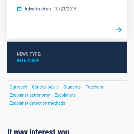
Advertised on
10/23/2015
NEWS TYPE
INTERVIEW
Outreach
General public
Students
Teachers
Exoplanet astronomy
Exoplanets
Exoplanet detection methods
It may interest you