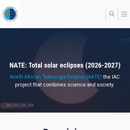
Skip
to
main
content
NATE: Total solar eclipses (2026-2027)
North African Telescope Eclipse (NATE)
the IAC
project that combines science and society