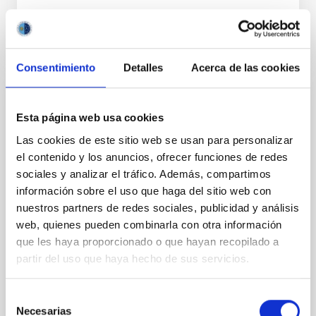
Consentimiento
Detalles
Acerca de las cookies
PERMANENT (OPEN TO PUBLIC)
Esta página web usa cookies
UN CONTRATO - TÉCNICO/A
Las cookies de este sitio web se usan para personalizar
MANTENIMIENTO GENERAL
el contenido y los anuncios, ofrecer funciones de redes
OBSERVATORIOS (ORM-LA PALMA) - FIJO
sociales y analizar el tráfico. Además, compartimos
LABORAL -PS-2026-031
información sobre el uso que haga del sitio web con
nuestros partners de redes sociales, publicidad y análisis
Se convoca proceso selectivo para el ingreso, como
web, quienes pueden combinarla con otra información
personal laboral fijo, de un puesto de trabajo con la
categoría profesional de Técnico/a Mantenimiento
que les haya proporcionado o que hayan recopilado a
General, acogido a Convenio y que tendrá
partir del uso que haya hecho de sus servicios.
Selección
Necesarias
de