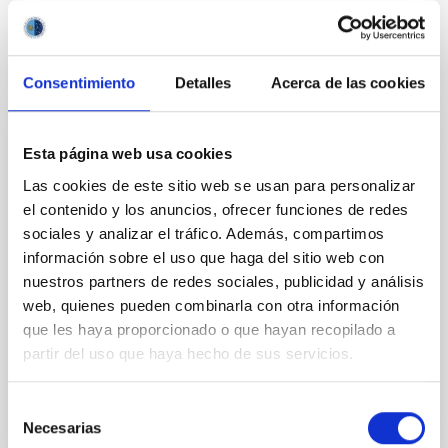
Consentimiento
Detalles
Acerca de las cookies
PERMANENT (OPEN TO PUBLIC)
Esta página web usa cookies
UN CONTRATO - TÉCNICO/A DE TALLER -
Las cookies de este sitio web se usan para personalizar
ESPECIALIDAD MECÁNICA- FIJO
el contenido y los anuncios, ofrecer funciones de redes
sociales y analizar el tráfico. Además, compartimos
LABORAL - PS-2026-032
información sobre el uso que haga del sitio web con
Se convoca proceso selectivo para el ingreso, como
nuestros partners de redes sociales, publicidad y análisis
personal laboral fijo, de un puesto de trabajo con la
web, quienes pueden combinarla con otra información
categoría profesional de Técnico/a de Taller, acogido
que les haya proporcionado o que hayan recopilado a
al Convenio y que tendrá, entre otras
partir del uso que haya hecho de sus servicios.
Selección
Necesarias
de