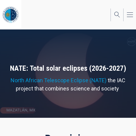
Skip
to
main
content
NATE: Total solar eclipses (2026-2027)
North African Telescope Eclipse (NATE)
the IAC
project that combines science and society