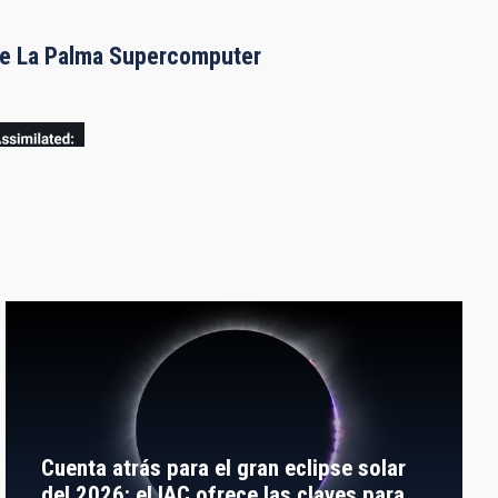
the La Palma Supercomputer
Cuenta atrás para el gran eclipse solar
del 2026: el IAC ofrece las claves para