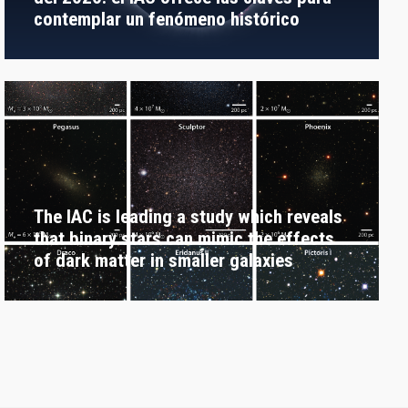
contemplar un fenómeno histórico
The IAC is leading a study which reveals
that binary stars can mimic the effects
of dark matter in smaller galaxies