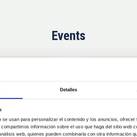
Events
Upcoming
11
10
Detalles
AUG
26
AUG
2
s
b se usan para personalizar el contenido y los anuncios, ofrecer
CONFERENCE
s, compartimos información sobre el uso que haga del sitio web 
se Agosto 2026
Substellar Astrop
 análisis web, quienes pueden combinarla con otra información q