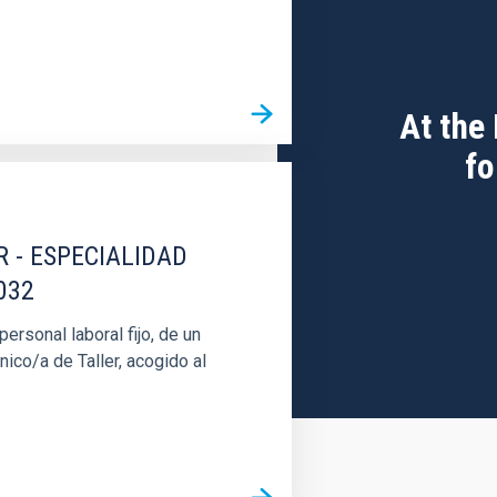
At the
fo
R - ESPECIALIDAD
032
rsonal laboral fijo, de un
nico/a de Taller, acogido al