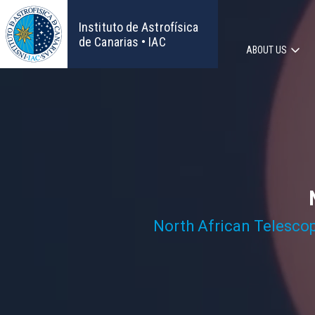
Skip
to
Instituto de Astrofísica
main
de Canarias • IAC
ABOUT US
content
Main
navigat
North African Telesco