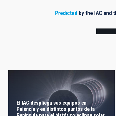
Predicted
by the IAC and t
Frame
El IAC despliega sus equipos en
Palencia y en distintos puntos de la
Península para el histórico eclipse solar