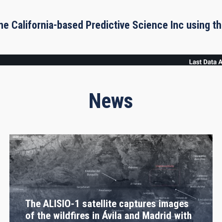
he California-based Predictive Science Inc using 
News
The ALISIO-1 satellite captures images
of the wildfires in Ávila and Madrid with