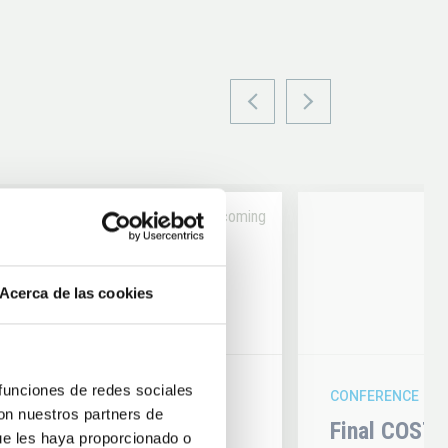
Upcoming
14
Acerca de las cookies
6
AUG
26
 funciones de redes sociales
CONFERENCE
con nuestros partners de
hysics 2026
Final COST 
ue les haya proporcionado o