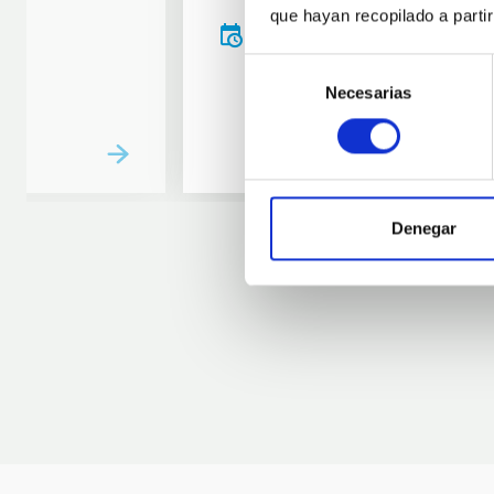
que hayan recopilado a parti
20:00
00:00
Selección
Necesarias
de
consentimiento
Denegar