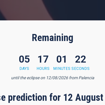
Remaining
05
17
01
20
DAYS
HOURS
MINUTES
SECONDS
until the eclipse on 12/08/2026 from Palencia
pse prediction for 12 August