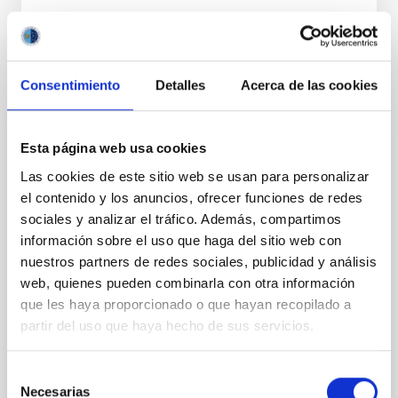
Consentimiento
Detalles
Acerca de las cookies
PERMANENT (OPEN TO PUBLIC)
Esta página web usa cookies
UN CONTRATO - TÉCNICO/A
Las cookies de este sitio web se usan para personalizar
MANTENIMIENTO GENERAL
el contenido y los anuncios, ofrecer funciones de redes
OBSERVATORIOS (ORM-LA PALMA) - FIJO
sociales y analizar el tráfico. Además, compartimos
LABORAL -PS-2026-031
información sobre el uso que haga del sitio web con
nuestros partners de redes sociales, publicidad y análisis
Se convoca proceso selectivo para el ingreso, como
web, quienes pueden combinarla con otra información
personal laboral fijo, de un puesto de trabajo con la
categoría profesional de Técnico/a Mantenimiento
que les haya proporcionado o que hayan recopilado a
General, acogido a Convenio y que tendrá
partir del uso que haya hecho de sus servicios.
Selección
Necesarias
de