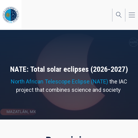
Skip
to
main
content
NATE: Total solar eclipses (2026-2027)
North African Telescope Eclipse (NATE)
the IAC
project that combines science and society