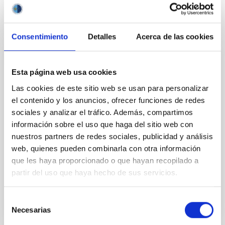
Consentimiento
Detalles
Acerca de las cookies
PERMANENT (OPEN TO PUBLIC)
Esta página web usa cookies
UN CONTRATO - TÉCNICO/A DE TALLER -
Las cookies de este sitio web se usan para personalizar
ESPECIALIDAD MECÁNICA- FIJO
el contenido y los anuncios, ofrecer funciones de redes
LABORAL - PS-2026-032
sociales y analizar el tráfico. Además, compartimos
información sobre el uso que haga del sitio web con
Se convoca proceso selectivo para el ingreso, como
nuestros partners de redes sociales, publicidad y análisis
personal laboral fijo, de un puesto de trabajo con la
categoría profesional de Técnico/a de Taller, acogido
web, quienes pueden combinarla con otra información
al Convenio y que tendrá, entre otras
que les haya proporcionado o que hayan recopilado a
partir del uso que haya hecho de sus servicios.
Selección
Necesarias
de
consentimiento