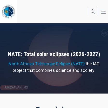
Skip
to
main
content
NATE: Total solar eclipses (2026-2027)
North African Telescope Eclipse (NATE)
the IAC
project that combines science and society