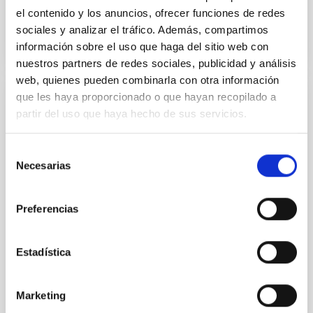
el contenido y los anuncios, ofrecer funciones de redes
sociales y analizar el tráfico. Además, compartimos
información sobre el uso que haga del sitio web con
nuestros partners de redes sociales, publicidad y análisis
web, quienes pueden combinarla con otra información
que les haya proporcionado o que hayan recopilado a
FIJO TURNO LIBRE
partir del uso que haya hecho de sus servicios.
UN CONTRATO - TÉCNICO/A
MANTENIMIENTO GENERAL
Selección
OBSERVATORIOS (ORM-LA PALMA) - FIJO
Necesarias
de
LABORAL -PS-2026-031
consentimiento
Preferencias
Se convoca proceso selectivo para el ingreso, como
personal laboral fijo, de un puesto de trabajo con la
categoría profesional de Técnico/a Mantenimiento
Estadística
General, acogido a Convenio y que tendrá
Marketing