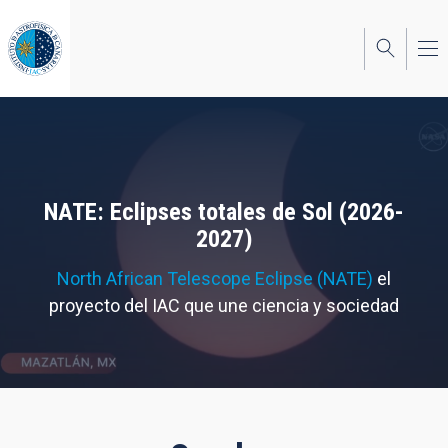
Pasar
al
contenido
principal
NATE: Eclipses totales de Sol (2026-
2027)
North African Telescope Eclipse (NATE)
el
proyecto del IAC que une ciencia y sociedad