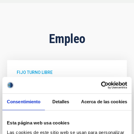
Empleo
FIJO TURNO LIBRE
UN CONTRATO - TÉCNICO/A DE TALLER -
ESPECIALIDAD MECÁNICA- FIJO
LABORAL - PS-2026-032
Consentimiento
Detalles
Acerca de las cookies
Se convoca proceso selectivo para el ingreso, como
personal laboral fijo, de un puesto de trabajo con la
categoría profesional de Técnico/a de Taller, acogido
Esta página web usa cookies
al Convenio y que tendrá, entre otras
Las cookies de este sitio web se usan para personalizar