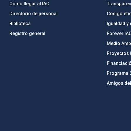
Cómo llegar al IAC
Transparen
Directorio de personal
Código étic
Biblioteca
Igualdad y 
Registro general
Forever IA
Medio Ambi
Proyectos i
Financiaci
Programa 
Amigos del
PostFooter > Newsletter link