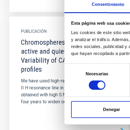
Consentimiento
Esta página web usa cookie
PUBLICACIÓN
Las cookies de este sitio we
y analizar el tráfico. Ademá
Chromospheres of late-type
redes sociales, publicidad y
active and quiescent dwarfs. III -
que hayan recopilado a parti
Variability of CA II H emission
Selección
profiles
Necesarias
de
We have used high-resolution spectra of the Ca
consentimiento
II H resonance line in late-type dwarfs,
obtained with high S:N ratios, over a period of
four years to widen our...
Denegar