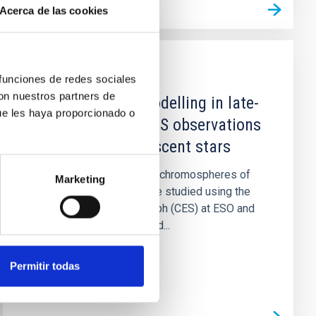
Acerca de las cookies
PUBLICACIÓN
 funciones de redes sociales
con nuestros partners de
Chromospheric modelling in late-
ue les haya proporcionado o
type dwarfs. II - CES observations
of active and quiescent stars
The characteristics of the chromospheres of
Marketing
late-type dwarf stars were studied using the
CoudeEchelle Spectrograph (CES) at ESO and
the IUE. The study focused...
Permitir todas