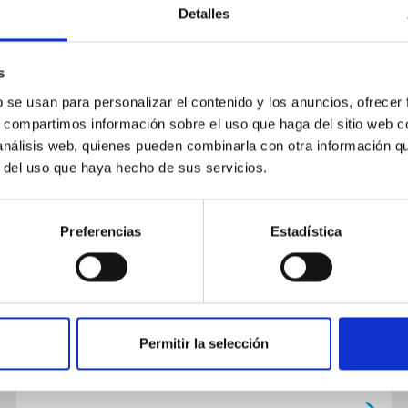
Detalles
s
PUBLICACIÓN
b se usan para personalizar el contenido y los anuncios, ofrecer
s, compartimos información sobre el uso que haga del sitio web 
Chromospheric Modeling of the
 análisis web, quienes pueden combinarla con otra información q
Active M3V Star G 80–21 with
r del uso que haya hecho de sus servicios.
RH1.5D
This study investigates the active regions of
Preferencias
Estadística
the M3.0V star G 80–21 using the observed
data from the CARMENES project with
synthetic spectra generated by the...
Permitir la selección