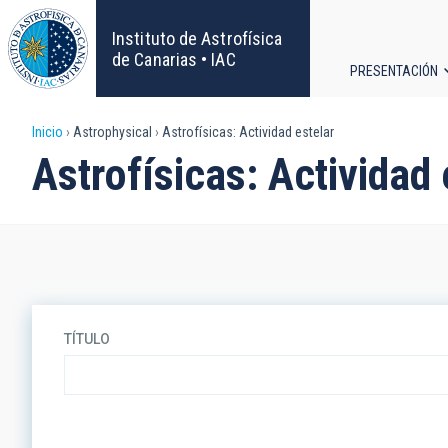
Pasar
al
Instituto de Astrofísica
contenido
de Canarias • IAC
PRESENTACIÓN
principal
Navega
Sobrescribir
Inicio
Astrophysical
Astrofísicas: Actividad estelar
principa
Astrofísicas: Actividad 
enlaces
de
ayuda
a
TÍTULO
la
navegación