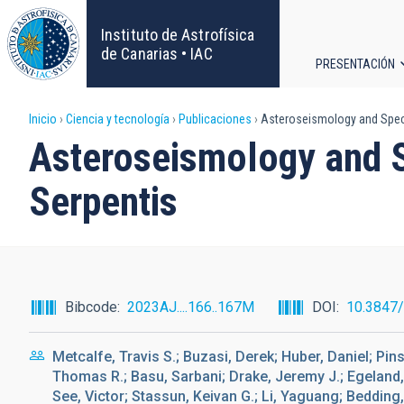
Pasar
al
Instituto de Astrofísica
contenido
de Canarias • IAC
PRESENTACIÓN
principal
Navega
Sobrescribir
Inicio
Ciencia y tecnología
Publicaciones
Asteroseismology and Spectr
principa
Asteroseismology and S
enlaces
Serpentis
de
ayuda
a
Bibcode
2023AJ....166..167M
DOI
10.3847
la
Metcalfe, Travis S.; Buzasi, Derek; Huber, Daniel; Pin
navegación
Thomas R.; Basu, Sarbani; Drake, Jeremy J.; Egeland, 
See, Victor; Stassun, Keivan G.; Li, Yaguang; Bedding, 