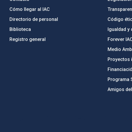
Cómo llegar al IAC
Transparen
Directorio de personal
Código étic
Biblioteca
Igualdad y 
Registro general
Forever IA
Medio Ambi
Proyectos i
Financiaci
Programa 
Amigos del
PostFooter > Newsletter link