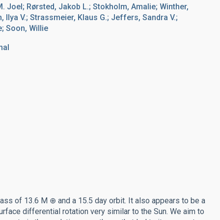
 M. Joel; Rørsted, Jakob L.; Stokholm, Amalie; Winther,
, Ilya V.; Strassmeier, Klaus G.; Jeffers, Sandra V.;
e; Soon, Willie
nal
ss of 13.6 M ⊕ and a 15.5 day orbit. It also appears to be a
rface differential rotation very similar to the Sun. We aim to