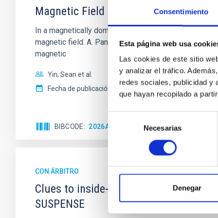
Magnetic Field Alignment with Dense C
Consentimiento
In a magnetically dominated model of star formation,
magnetic field. A. Pandhi et al. showed instead, howe
Esta página web usa cookie
magnetic
Las cookies de este sitio we
y analizar el tráfico. Ademá
Yin, Sean et al.
redes sociales, publicidad y
Fecha de publicación:
5
2026
que hayan recopilado a parti
Selección
BIBCODE
2026APJ..1003...83Y
NÚMERO DE C
Necesarias
de
consentimiento
CON ÁRBITRO
Clues to inside-out quenching in quie
Denegar
SUSPENSE