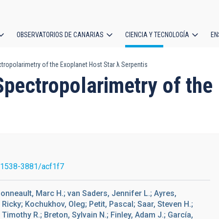
OBSERVATORIOS DE CANARIAS
CIENCIA Y TECNOLOGÍA
EN
ción
opolarimetry of the Exoplanet Host Star λ Serpentis
l
pectropolarimetry of the 
/1538-3881/acf1f7
sonneault, Marc H.; van Saders, Jennifer L.; Ayres,
Ricky; Kochukhov, Oleg; Petit, Pascal; Saar, Steven H.;
Timothy R.; Breton, Sylvain N.; Finley, Adam J.; García,