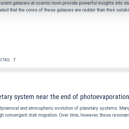
iescent galaxies at cosmic noon provide powerful insights into 
ed that the cores of these galaxies are redder than their outsk
CITAS
7
etary system near the end of photoevaporatio
ly dynamical and atmospheric evolution of planetary systems. Ma
 convergent disk migration. Over time, however, these resonant 