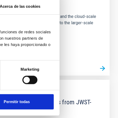
e Scales
Acerca de las cookies
tion of star-forming dense cores and the cloud-scale
tors appear random with respect to the larger-scale
 funciones de redes sociales
con nuestros partners de
ue les haya proporcionado o
Marketing
d Mg-abundance gradients from JWST-
Permitir todas