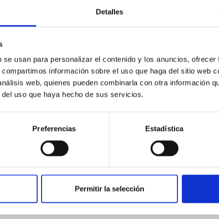
ores in the Transition between Cloud and Cor
Detalles
 we expect to see alignments between the magnetic field orienta
ver, that the orientation of cores and their angular momentum vec
s
b se usan para personalizar el contenido y los anuncios, ofrecer
s, compartimos información sobre el uso que haga del sitio web 
 análisis web, quienes pueden combinarla con otra información q
r del uso que haya hecho de sus servicios.
ITAS
0
Preferencias
Estadística
scent galaxies at 1.2 ≲ z ≲ 2.2: Age, Fe-, an
Permitir la selección