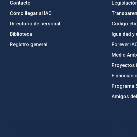
Contacto
Legislació
Cómo llegar al IAC
Transparen
Directorio de personal
Código étic
Biblioteca
Igualdad y 
Registro general
Forever IA
Medio Ambi
Proyectos i
Financiaci
Programa 
Amigos del
PostFooter > Newsletter link