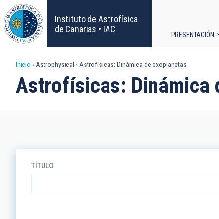
Pasar
al
Instituto de Astrofísica
contenido
de Canarias • IAC
PRESENTACIÓN
principal
Navega
Sobrescribir
Inicio
Astrophysical
Astrofísicas: Dinámica de exoplanetas
principa
Astrofísicas: Dinámica
enlaces
de
ayuda
a
TÍTULO
la
navegación