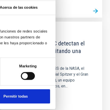
Acerca de las cookies
 funciones de redes sociales
NOTICIA
con nuestros partners de
TESS, Spitzer y GTC detectan el
ue les haya proporcionado o
primer planeta orbitando una
enana blanca
Marketing
Con datos del satélite TESS de la NASA, el
retirado telescopio espacial Spitzer y el Gran
Telescopio Canarias (GTC), un equipo
internacional de astrónomos, en...
Permitir todas