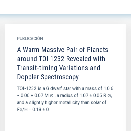
PUBLICACIÓN
A Warm Massive Pair of Planets
around TOI-1232 Revealed with
Transit-timing Variations and
Doppler Spectroscopy
TOI-1232 is a G dwarf star with a mass of 1.0 6
− 0.06 + 0.07 M ⊙ , a radius of 1.07 ± 0.05 R ⊙,
and a slightly higher metallicity than solar of
Fe/H = 0.18 ± 0...