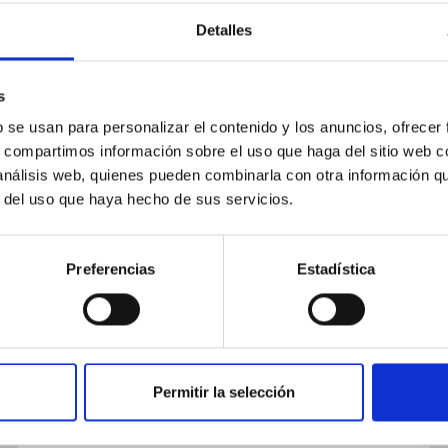
Detalles
s
b se usan para personalizar el contenido y los anuncios, ofrecer
PUBLICACIÓN
s, compartimos información sobre el uso que haga del sitio web 
Kepler-1624b Has No Significant
 análisis web, quienes pueden combinarla con otra información q
r del uso que haya hecho de sus servicios.
Transit Timing Variations
It is relatively rare for gas giant planets to have
Preferencias
Estadística
resonant or near-resonant companions, but
these systems are particularly useful for
constraining planet...
Permitir la selección