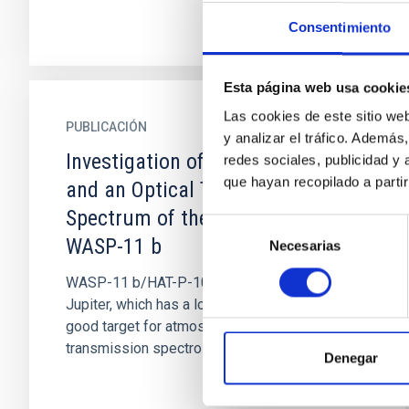
Consentimiento
Esta página web usa cookie
Las cookies de este sitio we
PUBLICACIÓN
y analizar el tráfico. Ademá
Investigation of Transit Timing
redes sociales, publicidad y
que hayan recopilado a parti
and an Optical Transmission
Spectrum of the Hot Jupiter
Selección
WASP-11 b
Necesarias
de
consentimiento
WASP-11 b/HAT-P-10 b is an inflated hot
Jupiter, which has a low density that makes it a
good target for atmospheric studies using the
transmission spectroscopy...
Denegar