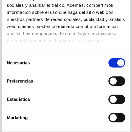
TOI-1408: Discovery and Photodynamical
sociales y analizar el tráfico. Además, compartimos
Modeling of a Small Inner Companion to a
información sobre el uso que haga del sitio web con
Hot Jupiter Revealed by Transit Timing
nuestros partners de redes sociales, publicidad y análisis
Variations
web, quienes pueden combinarla con otra información
que les haya proporcionado o que hayan recopilado a
We report the discovery and characterization of a
partir del uso que haya hecho de sus servicios.
small planet, TOI-1408 c, on a 2.2 day orbit located
interior to a previously known hot Jupiter, TOI-1408 b
(P...
Selección
Necesarias
de
consentimiento
Preferencias
Estadística
PUBLICACIÓN
TOI-4010: A System of Three Large Short-
Marketing
period Planets with a Massive Long-period