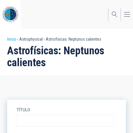
Pasar
al
contenido
principal
Sobrescribir
Inicio
Astrophysical
Astrofísicas: Neptunos calientes
Astrofísicas: Neptunos
enlaces
calientes
de
ayuda
a
la
navegación
TÍTULO