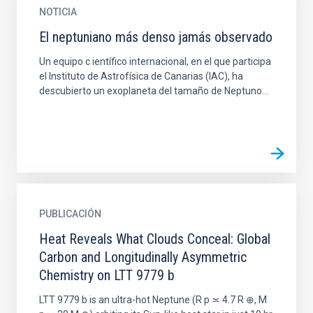
NOTICIA
El neptuniano más denso jamás observado
Un equipo c ientífico internacional, en el que participa
el Instituto de Astrofísica de Canarias (IAC), ha
descubierto un exoplaneta del tamaño de Neptuno...
PUBLICACIÓN
Heat Reveals What Clouds Conceal: Global
Carbon and Longitudinally Asymmetric
Chemistry on LTT 9779 b
LTT 9779 b is an ultra-hot Neptune (R p ≍ 4.7 R ⊕, M