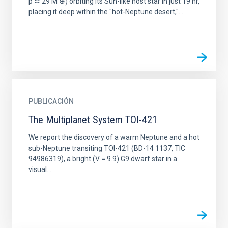
p ≍ 29 M ⊕) orbiting its Sun-like host star in just 19 hr,
placing it deep within the "hot-Neptune desert,"...
PUBLICACIÓN
The Multiplanet System TOI-421
We report the discovery of a warm Neptune and a hot
sub-Neptune transiting TOI-421 (BD-14 1137, TIC
94986319), a bright (V = 9.9) G9 dwarf star in a
visual...