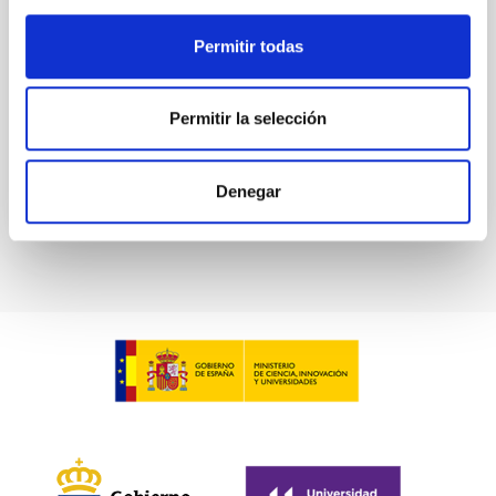
Companion
We report the confirmation of three exoplanets
Permitir todas
transiting TOI-4010 (TIC-352682207), a metal-rich K
dwarf observed by the Transiting Exoplanet Survey
Satellite...
Permitir la selección
Denegar